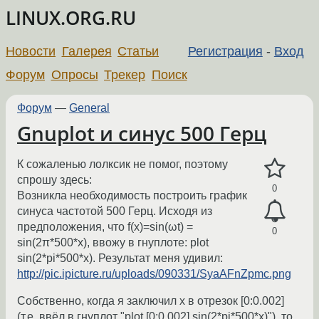
LINUX.ORG.RU
Новости
Галерея
Статьи
Регистрация
-
Вход
Форум
Опросы
Трекер
Поиск
Форум
—
General
Gnuplot и синус 500 Герц
К сожаленью лолксик не помог, поэтому
спрошу здесь:
0
Возниклa необходимость построить график
синуса частотой 500 Герц. Исходя из
предположения, что f(x)=sin(ωt) =
0
sin(2π*500*x), ввожу в гнуплоте: plot
sin(2*pi*500*x). Результат меня удивил:
http://pic.ipicture.ru/uploads/090331/SyaAFnZpmc.png
Собственно, когда я заключил х в отрезок [0:0.002]
(т.e. ввёл в гнуплот "plot [0:0.002] sin(2*pi*500*x)"), то