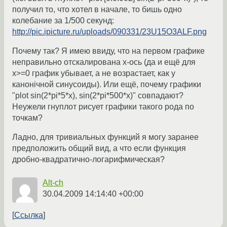
получил то, что хотел в начале, то бишь одно
колебание за 1/500 секунд:
http://pic.ipicture.ru/uploads/090331/23U15O3ALF.png
Почему так? Я имею ввиду, что на первом графике
неправильно отскалирована х-ось (да и ещё для
x>=0 график убывает, а не возрастает, как у
канонiчной синусоиды). Или ещё, почему графики
"plot sin(2*pi*5*x), sin(2*pi*500*x)" совпадают?
Неужели гнуплот рисует графики такого рода по
точкам?
Ладно, для тривиальных функций я могу заранее
предположить общий вид, а что если функция
дробно-квадратично-логарифмическая?
Alt-ch
30.04.2009 14:14:40 +00:00
Ссылка