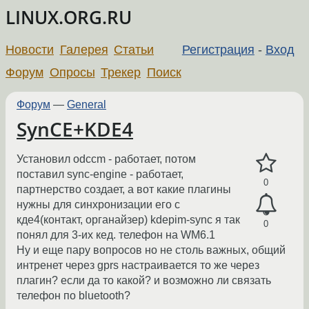
LINUX.ORG.RU
Новости
Галерея
Статьи
Регистрация
-
Вход
Форум
Опросы
Трекер
Поиск
Форум
—
General
SynCE+KDE4
Установил odccm - работает, потом
поставил sync-engine - работает,
0
партнерство создает, а вот какие плагины
нужны для синхронизации его с
кде4(контакт, органайзер) kdepim-sync я так
0
понял для 3-их кед. телефон на WM6.1
Ну и еще пару вопросов но не столь важных, общий
интренет через gprs настраивается то же через
плагин? если да то какой? и возможно ли связать
телефон по bluetooth?