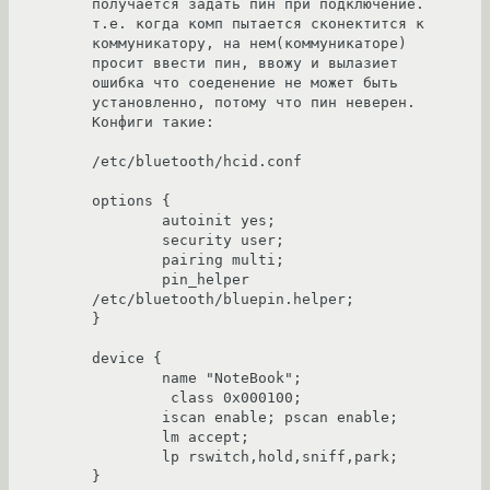
получается задать пин при подключение. 
т.е. когда комп пытается сконектится к 
коммуникатору, на нем(коммуникаторе) 
просит ввести пин, ввожу и вылазиет 
ошибка что соеденение не может быть 
установленно, потому что пин неверен. 

Конфиги такие:

/etc/bluetooth/hcid.conf

options {     

        autoinit yes;                         

        security user;                  

        pairing multi;                                       

        pin_helper 
/etc/bluetooth/bluepin.helper;                         

}                                                  

device {                          

        name "NoteBook";    

         class 0x000100;    

        iscan enable; pscan enable;

        lm accept;

        lp rswitch,hold,sniff,park;

}
