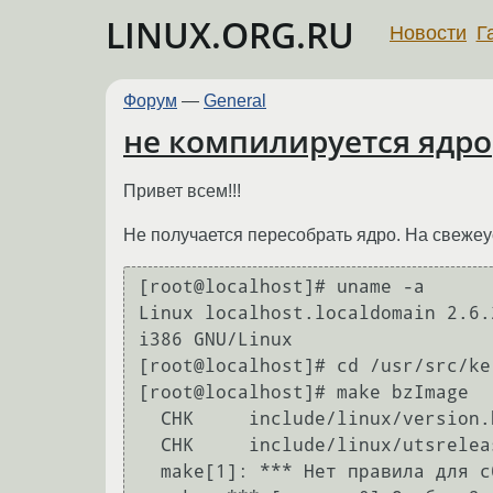
LINUX.ORG.RU
Новости
Г
Форум
—
General
не компилируется ядро
Привет всем!!!
Не получается пересобрать ядро. На свеже
[root@localhost]# uname -a

Linux localhost.localdomain 2.6.
i386 GNU/Linux

[root@localhost]# cd /usr/src/ke
[root@localhost]# make bzImage

  CHK     include/linux/version.h

  CHK     include/linux/utsrelease.h

  make[1]: *** Нет правила для сборки цели `missing-syscalls'.  Останов.
