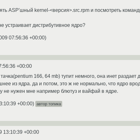
зять ASP'шный kernel-<версия>.src.rpm и посмотреть коман
не устраивает дистрибутивное ядро?
009 07:56:36 +00:00
)
7:56:36 +00:00
 тачка(pentium 166, 64 mb) тупит немного, она инет раздает
нее из ядра. да и потом, это ж не нормально, что ядро вро
ну не нужен мне например блютуз и вайфай в ядре.
3:10:39 +00:00
)
автор топика
9 13:10:39 +00:00