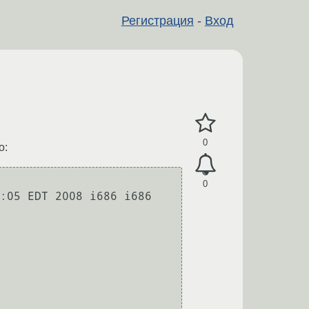
Регистрация
-
Вход
0
о:
0
:05 EDT 2008 i686 i686 