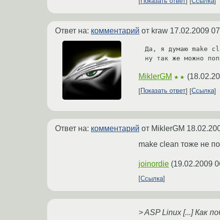
Показать ответ
Ссылка
Ответ на:
комментарий
от kraw
17.02.2009 07
Да, я думаю make cl
ну так же можно поп
MiklerGM
(
18.02.20
★★
Показать ответ
Ссылка
Ответ на:
комментарий
от MiklerGM
18.02.20
make clean тоже не п
joinordie
(
19.02.2009 0
Ссылка
> ASP Linux [...] Как 