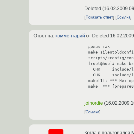
Deleted
(
16.02.2009 09
Показать ответ
Ссылка
Ответ на:
комментарий
от Deleted
16.02.2009
делаю так:

make silentoldconfig
scripts/kconfig/con
[root@hop]# make bz
  CHK     include/linux/version.h

  CHK     include/linux/utsrelease.h

make[1]: *** Нет пр
make: *** [prepare0
joinordie
(
16.02.2009 1
Ссылка
Когда я пользовался 