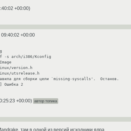
:40:02 +00:00
)
 09:40:02 +00:00


f -s arch/i386/Kconfig

Image

авила для сборки цели `missing-syscalls'.  Останов.

] Ошибка 2

0:25:23 +00:00
)
автор топика
Mandrake, там в одной из версий исходники ядра