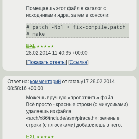
Помещаешь этот файл в каталог с
исходниками ядра, затем в консоли:
# patch -Np1 < fix-compile.patch

# make
EXL
★★★★★
28.02.2014 11:40:35 +00:00
Показать ответы
Ссылка
Ответ на:
комментарий
от ratatuy17
28.02.2014
08:58:16 +00:00
Можешь вручную «пропатчить» файл.
Всё просто - красные строки (с минусиками)
удаляешь из файла
«arch/x86/include/asm/ptrace.h»; зеленые
строки (с плюсиками) добавляешь в него.
EXL
★★★★★