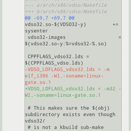
--- a/arch/x86/vdso/Makefile
+++ b/arch/x86/vdso/Makefile
@@ -69,7 +69,7 @@
vdso32.so-$(VDSO32-y)         += 
sysenter

 vdso32-images                  = 
$(vdso32.so-y:%=vdso32-%.so)

 CPPFLAGS_vdso32.lds = 
-VDSO_LDFLAGS_vdso32.lds = -m 
elf_i386 -Wl,-soname=linux-
gate.so.1
+VDSO_LDFLAGS_vdso32.lds = -m32 -
Wl,-soname=linux-gate.so.1
 # This makes sure the $(obj) 
subdirectory exists even though 
vdso32/

 # is not a kbuild sub-make 