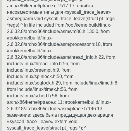
arch/x86/kernel/ptrace.c:1517:17: ошибка:
несовместимые типы для «syscall_trace_leave»
asmregparm void syscall_trace_leave(struct pt_regs
*regs) ^ In file included from /root/kernelbuild/linux-
2.6.32.8/arch/x86/include/asm/vm86.h:130:0, from
/root/kernelbuild/linux-
2.6.32.8/arch/x86/include/asm/processor.h:10, from
/root/kernelbuild/linux-
2.6.32.8/arch/x86/include/asm/thread_info.h:22, from
include/linux/thread_info.h:56, from
include/linux/preempt.h:9, from
include/linux/spinlock.h:50, from
include/linux/seqlock.h:29, from include/linux/time.h:8,
from include/linux/timex.h:56, from
include/linux/sched.h:56, from
arch/x86/kernel/ptrace.c:11: /root/kernelbuild/linux-
2.6.32.8/arch/x86/include/asm/ptrace.h:146:13:
замечание: здесь была предыдущая декларация
«syscall_trace_leave» extern void
syscall_trace_leave(struct pt_regs *); ^