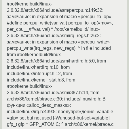
/root/kernelbuild/linux-
2.6.32.8/arch/x86/include/asm/percpu.h:149:32:
замечание: in expansion of macro «percpu_to_op»
#define percpu_write(var, val) percpu_to_op(«mov»,
per_cpu__##var, val) ^ /root/kernelbuild/linux-
2.6.32.8/arch/x86/include/asm/irq_regs.h:26:2:
замечание: in expansion of macro «percpu_write»
percpu_write(irq_regs, new_regs); ^ In file included
from /root/kernelbuild/linux-
2.6.32.8/arch/x86/include/asm/hardirq.h:5:0, from
include/linux/hardirq.h:10, from
include/linux/interrupt.h:12, from
include/linux/kernel_stat.h:8, from
/root/kernelbuild/linux-
2.6.32.8/arch/x86/include/asm/i387.h:14, from
arch/x86/kernel/ptrace.c:30: include/linux/irq.h: В
функции «alloc_desc_masks»:
include/linux/irq.h:439:8: предупреждение: variable
«gfp» set but not used [-Wunused-but-set-variable]
gfp_t gfp = GFP_ATOMIC; ^ arch/x86/kernel/ptrace.c: