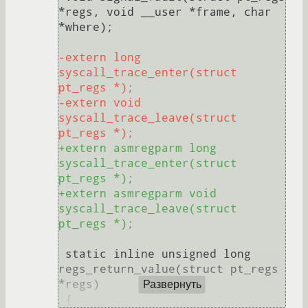
*regs, void __user *frame, char 
*where);

-extern long 
syscall_trace_enter(struct 
pt_regs *);
-extern void 
syscall_trace_leave(struct 
pt_regs *);
+extern asmregparm long 
syscall_trace_enter(struct 
pt_regs *);
+extern asmregparm void 
syscall_trace_leave(struct 
pt_regs *);
 static inline unsigned long 
regs_return_value(struct pt_regs 
*regs)

Развернуть