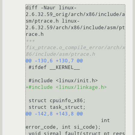
diff -Naur linux-
2.6.32.59_orig/arch/x86/include/a
sm/ptrace.h linux-
2.6.32.59/arch/x86/include/asm/pt
+++ 
fix_ptrace.o_compile_error/arch/x
86/include/asm/ptrace.h
@@ -130,6 +130,7 @@
 #ifdef __KERNEL__

+#include <linux/linkage.h>
 struct cpuinfo_x86;

@@ -142,8 +143,8 @@
 			 int 
error_code, int si_code);

 void signal_fault(struct pt_regs 