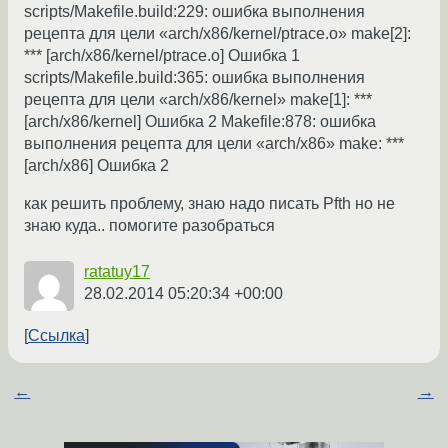
scripts/Makefile.build:229: ошибка выполнения
рецепта для цели «arch/x86/kernel/ptrace.o» make[2]:
*** [arch/x86/kernel/ptrace.o] Ошибка 1
scripts/Makefile.build:365: ошибка выполнения
рецепта для цели «arch/x86/kernel» make[1]: ***
[arch/x86/kernel] Ошибка 2 Makefile:878: ошибка
выполнения рецепта для цели «arch/x86» make: ***
[arch/x86] Ошибка 2
как решить проблему, знаю надо писать Pfth но не
знаю куда.. помогите разобраться
ratatuy17
28.02.2014 05:20:34 +00:00
Ссылка
←
→