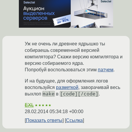
Уж не очень ли древнее ядрышко ты
собираешь современной версией
компилятора? Скажи версию компилятора и
версию собираемого ядра.
Попробуй воспользоваться этим
патчем
.
И на будущее, для оформления логов
воспользуйся
разметкой
, заворачивай весь
make
[сode][/сode]
выхлоп
в
.
EXL
★★★★★
28.02.2014 05:34:18 +00:00
Показать ответы
Ссылка