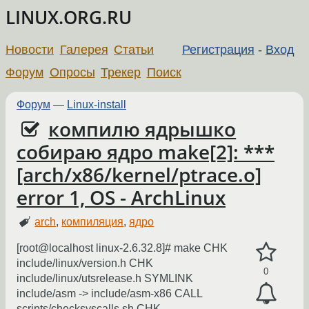
LINUX.ORG.RU
Новости
Галерея
Статьи
Регистрация
-
Вход
Форум
Опросы
Трекер
Поиск
Форум
—
Linux-install
компилю ядрышко
собираю ядро make[2]: ***
[arch/x86/kernel/ptrace.o]
error 1, OS - ArchLinux
arch
,
компиляция
,
ядро
[root@localhost linux-2.6.32.8]# make CHK
include/linux/version.h CHK
0
include/linux/utsrelease.h SYMLINK
include/asm -> include/asm-x86 CALL
scripts/checksyscalls.sh CHK