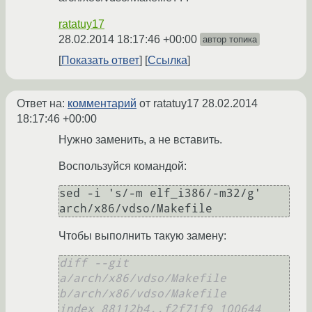
ratatuy17
28.02.2014 18:17:46 +00:00
автор топика
Показать ответ
Ссылка
Ответ на:
комментарий
от ratatuy17
28.02.2014
18:17:46 +00:00
Нужно заменить, а не вставить.
Воспользуйся командой:
sed -i 's/-m elf_i386/-m32/g' 
arch/x86/vdso/Makefile
Чтобы выполнить такую замену:
diff --git 
a/arch/x86/vdso/Makefile 
b/arch/x86/vdso/Makefile
index 88112b4..f2f71f9 100644