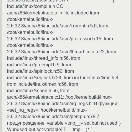
1
include/linux/compile.h CC
arch/x86/kernel/ptrace.o In file included from
/root/kernelbuild/linux-
2.6.32.8/arch/x86/include/asm/current.h:5:0, from
/root/kernelbuild/linux-
2.6.32.8/arch/x86/include/asm/processor.h:15, from
/root/kernelbuild/linux-
2.6.32.8/arch/x86/include/asm/thread_info.h:22, from
include/linux/thread_info.h:56, from
include/linux/preempt.h:9, from
include/linux/spinlock.h:50, from
include/linux/seqlock.h:29, from include/linux/time.h:8,
from include/linux/timex.h:56, from
include/linux/sched.h:56, from
arch/x86/kernel/ptrace.c:11: /root/kernelbuild/linux-
2.6.32.8/arch/x86/include/asm/irq_regs.h: В функции
«set_irq_regs»: /root/kernelbuild/linux-
2.6.32.8/arch/x86/include/asm/percpu.h:79:7:
предупреждение: variable «tmp__» set but not used [-
Wunused-but-set-variable] T__ tmp__; \ ^