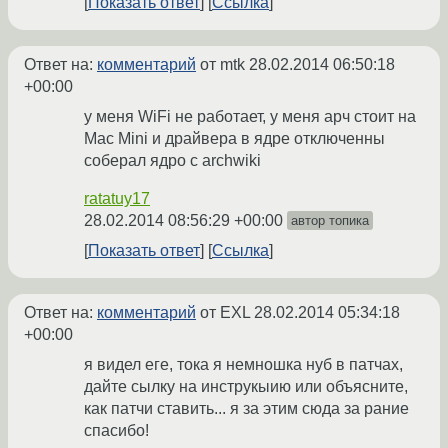
Показать ответ
Ссылка
Ответ на:
комментарий
от mtk
28.02.2014 06:50:18
+00:00
у меня WiFi не работает, у меня арч стоит на
Mac Mini и драйвера в ядре отключенны
соберал ядро с archwiki
ratatuy17
28.02.2014 08:56:29 +00:00
автор топика
Показать ответ
Ссылка
Ответ на:
комментарий
от EXL
28.02.2014 05:34:18
+00:00
я видел еге, тока я немношка нуб в патчах,
дайте сылку на инструкыию или объясните,
как патчи ставить... я за этим сюда за рание
спасибо!