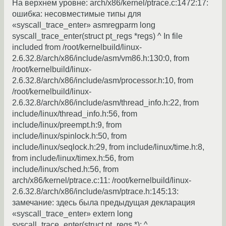
На верхнем уровне: arch/x86/kernel/ptrace.c:1472:17:
ошибка: несовместимые типы для
«syscall_trace_enter» asmregparm long
syscall_trace_enter(struct pt_regs *regs) ^ In file
included from /root/kernelbuild/linux-
2.6.32.8/arch/x86/include/asm/vm86.h:130:0, from
/root/kernelbuild/linux-
2.6.32.8/arch/x86/include/asm/processor.h:10, from
/root/kernelbuild/linux-
2.6.32.8/arch/x86/include/asm/thread_info.h:22, from
include/linux/thread_info.h:56, from
include/linux/preempt.h:9, from
include/linux/spinlock.h:50, from
include/linux/seqlock.h:29, from include/linux/time.h:8,
from include/linux/timex.h:56, from
include/linux/sched.h:56, from
arch/x86/kernel/ptrace.c:11: /root/kernelbuild/linux-
2.6.32.8/arch/x86/include/asm/ptrace.h:145:13:
замечание: здесь была предыдущая декларация
«syscall_trace_enter» extern long
syscall_trace_enter(struct pt_regs *); ^