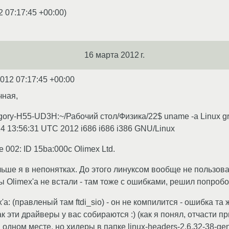
2 07:17:45 +00:00
)
16 марта 2012 г.
2012 07:17:45 +00:00
чная,
gory-H55-UD3H:~/Рабочий стол/Физика/22$ uname -a Linux gr
4 13:56:31 UTC 2012 i686 i686 i386 GNU/Linux
e 002: ID 15ba:000c Olimex Ltd.
льше я в непонятках. До этого линуксом вообще не пользовалс
ы Olimex'а не встали - там тоже с ошибками, решил попробо
а: (правленый там ftdi_sio) - он не компилится - ошибка та ж
к эти драйверы у вас собираются :) (как я понял, отчасти пр
в одном месте, но хидеры в папке linux-headers-2.6.32-38-gen