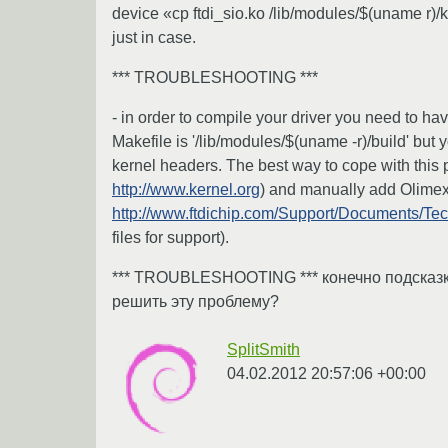
device «cp ftdi_sio.ko /lib/modules/$(uname r)/k
just in case.
*** TROUBLESHOOTING ***
- in order to compile your driver you need to ha
Makefile is '/lib/modules/$(uname -r)/build' but
kernel headers. The best way to cope with this pro
http://www.kernel.org
) and manually add Olimex'
http://www.ftdichip.com/Support/Documents/T
files for support).
*** TROUBLESHOOTING *** конечно подсказка,
решить эту проблему?
SplitSmith
04.02.2012 20:57:06 +00:00