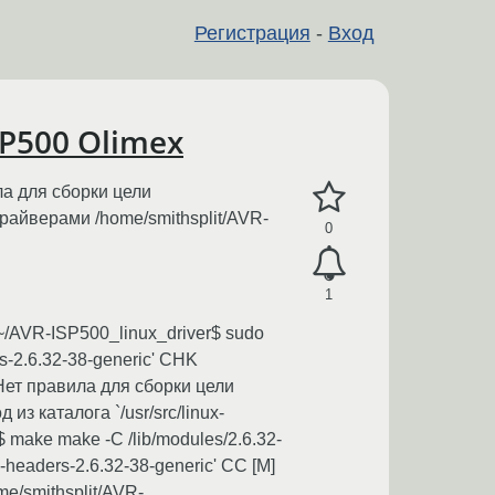
Регистрация
-
Вход
P500 Olimex
ла для сборки цели
драйверами /home/smithsplit/AVR-
0
1
p:~/AVR-ISP500_linux_driver$ sudo
rs-2.6.32-38-generic' CHK
* Нет правила для сборки цели
 из каталога `/usr/src/linux-
$ make make -C /lib/modules/2.6.32-
-headers-2.6.32-38-generic' CC [M]
me/smithsplit/AVR-