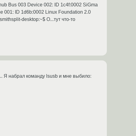
t hub Bus 003 Device 002: ID 1c4f:0002 SiGma
e 001: ID 1d6b:0002 Linux Foundation 2.0
mithsplit-desktop:~$ О...тут что-то
. Я набрал команду lsusb и мне выбило: