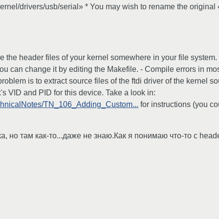
ernel/drivers/usb/serial» * You may wish to rename the original «f
ve the header files of your kernel somewhere in your file system.
 you can change it by editing the Makefile. - Compile errors in m
blem is to extract source files of the ftdi driver of the kernel sou
s VID and PID for this device. Take a look in:
echnicalNotes/TN_106_Adding_Custom...
for instructions (you c
 но там как-то...даже не знаю.Как я понимаю что-то с head