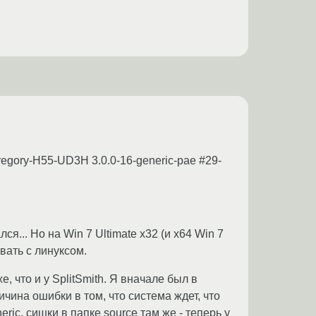
egory-H55-UD3H 3.0.0-16-generic-pae #29-
я... Но на Win 7 Ultimate x32 (и x64 Win 7
вать с линуксом.
е, что и у SplitSmith. Я вначале был в
ичина ошибки в том, что система ждет, что
eric, сишки в папке source там же - теперь у