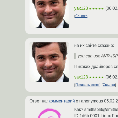
yax123
(
06.02
★★★★★
Ссылка
на их сайте сказано:
you can use AVR-IS
Никаких драйверов сл
yax123
(
06.02
★★★★★
Показать ответ
Ссылка
Ответ на:
комментарий
от anonymous
05.02.
Как? smithsplit@smiths
ID 1d6b:0001 Linux Fou