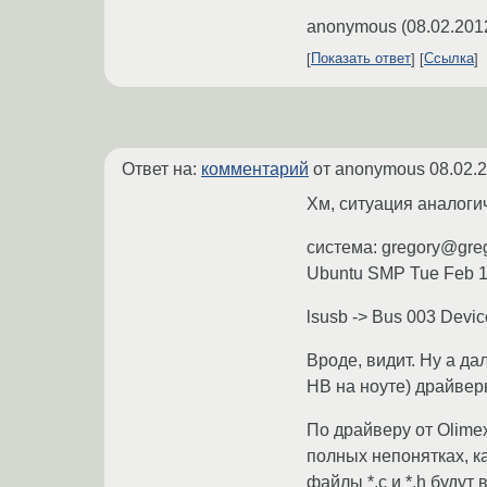
anonymous
(
08.02.201
Показать ответ
Ссылка
Ответ на:
комментарий
от anonymous
08.02.
Хм, ситуация аналоги
система: gregory@gre
Ubuntu SMP Tue Feb 1
lsusb -> Bus 003 Devic
Вроде, видит. Ну а да
HB на ноуте) драйвер
По драйверу от Olimex'
полных непонятках, ка
файлы *.c и *.h будут 