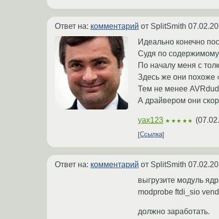
Ответ на:
комментарий
от SplitSmith
07.02.20
Идеально конечно пос
Судя по содержимому 
По началу меня с тол
Здесь же они похоже 
Тем не менее AVRdude
А драйвером они скор
yax123
(
07.02
★★★★★
Ссылка
Ответ на:
комментарий
от SplitSmith
07.02.20
выгрузите модуль ядра
modprobe ftdi_sio ven
должно заработать.