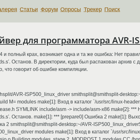
алерея
Статьи
Форум
Опросы
Трекер
Поиск
айвер для программатора AVR-IS
 и полный крах, возникает одна и та же ошибка: Нет прави
nds.s'. Останов. В директории, куда был распакован архив с 
ko, что говорит об ошибке компиляции.
thsplit/AVR-ISP500_linux_driver smithsplit@smithsplit-deskto
uild M= modules make[1]: Вход в каталог `/usr/src/linux-heade
release.h SYMLINK include/asm -> include/asm-x86 make[2]: **
s.s'. Останов. make[1]: *** [prepare0] Ошибка 2 make[1]: Выход
ибка 2 smithsplit@smithsplit-desktop:~/AVR-ISP500_linux_driver
0_linux_driver modules make[1]: Вход в каталог `/usr/src/linux
i_sio.o Building modules, stage 2. MODPOST 1 modules CC /ho