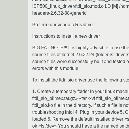
ISP500_linux_driver/ftdi_sio.mod.o LD [M] /hom
headers-2.6.32-38-generic'
Вот, что написано в Readme:
Instructions to install a new driver
BIG FAT NOTE!!! It is highly advisible to use the
source files of kernel 2.6.32.24 (folder is: dri
source files were successfully built and tested 
errors with this module.
To install the ftdi_sio driver use the following st
1. Create a temporary folder in your linux machin
ftdi_sio_olimex.tar.gz» «tar -xvf ftdi_sio_olime
ftdi_sio.ko file in the directory. If such a file i
troubleshooting info! 4. Plug in your device 5. Ch
loaded 6. Remove the default installed driver «s
ok «ls /dev» You should have a file named smth 