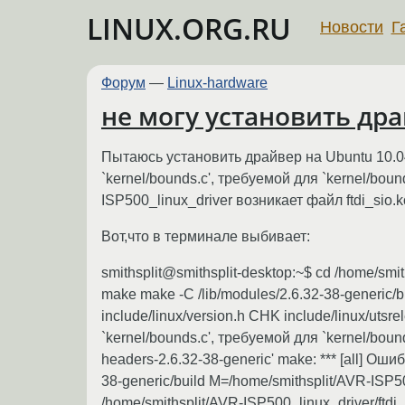
LINUX.ORG.RU
Новости
Г
Форум
—
Linux-hardware
не могу установить др
Пытаюсь установить драйвер на Ubuntu 10.04
`kernel/bounds.c', требуемой для `kernel/bou
ISP500_linux_driver возникает файл ftdi_sio.
Вот,что в терминале выбивает:
smithsplit@smithsplit-desktop:~$ cd /home/smi
make make -C /lib/modules/2.6.32-38-generic/b
include/linux/version.h CHK include/linux/uts
`kernel/bounds.c', требуемой для `kernel/bound
headers-2.6.32-38-generic' make: *** [all] Ош
38-generic/build M=/home/smithsplit/AVR-ISP50
/home/smithsplit/AVR-ISP500_linux_driver/ftd