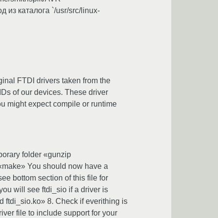
 из каталога `/usr/src/linux-
iginal FTDI drivers taken from the
PIDs of our devices. These driver
you might expect compile or runtime
mporary folder «gunzip
ver «make» You should now have a
ee bottom section of this file for
u will see ftdi_sio if a driver is
ftdi_sio.ko» 8. Check if everithing is
er file to include support for your