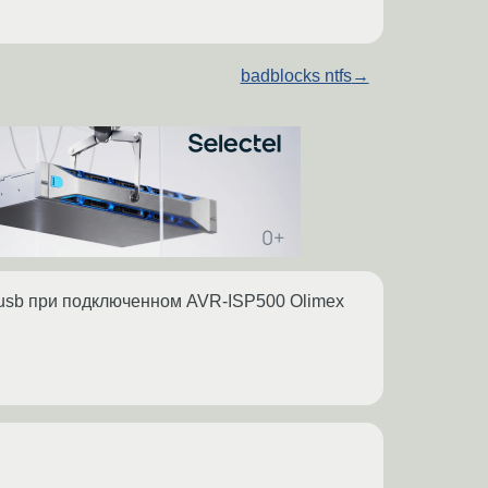
badblocks ntfs
→
susb при подключенном AVR-ISP500 Olimex