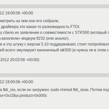
12 19:00:06 +00:00
мотреть на чем они его собрали.
драйвера это какая-то разновидность FTDI.
ку сбило их заявление о совместимости с STK500 (который л
«запилили» модную ft232 (или аналог).
 и эту штуку с версии 5.10 поддерживает, стоит попробоват
ей всего эмулируют каноничный stk500 (и нужна ли в этом с
.2012 20:03:56 +00:00
)
12 19:00:06 +00:00
 ftdi_sio, если он загружен: sudo rmmod ftdi_sioю. Потом п
dor=0x15ba product=0x000c