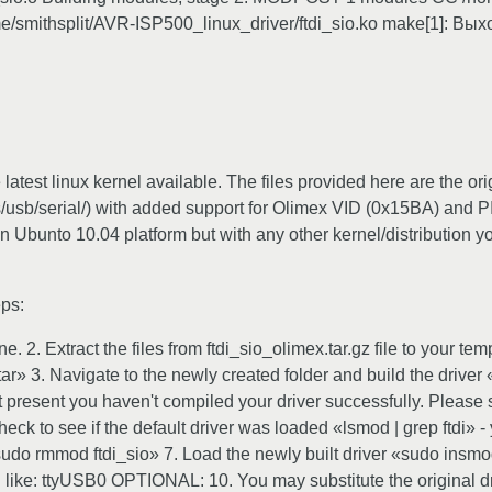
e/smithsplit/AVR-ISP500_linux_driver/ftdi_sio.ko make[1]: Выход
 latest linux kernel available. The files provided here are the or
vers/usb/serial/) with added support for Olimex VID (0x15BA) and 
on Ubunto 10.04 platform but with any other kernel/distribution 
eps:
e. 2. Extract the files from ftdi_sio_olimex.tar.gz file to your te
x.tar» 3. Navigate to the newly created folder and build the dri
s not present you haven't compiled your driver successfully. Please s
eck to see if the default driver was loaded «lsmod | grep ftdi» - yo
udo rmmod ftdi_sio» 7. Load the newly built driver «sudo insmod 
like: ttyUSB0 OPTIONAL: 10. You may substitute the original driv