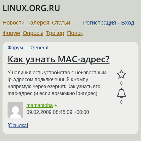
LINUX.ORG.RU
Новости
Галерея
Статьи
Регистрация
-
Вход
Форум
Опросы
Трекер
Поиск
Форум
—
General
Как узнать MAC-адрес?
У наличия есть устройство с неизвестным
ip-адресом подключенный к компу
0
напрямую через езернет. Как узнать его
mac-адрес (и если возможно ip-адрес)
0
mamantoha
★
09.02.2009 08:45:09 +00:00
Ссылка