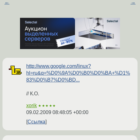
←
→
http://www.google.com/linux?
hl=ru&q=%D0%9A%D0%B0%D0%BA+%D1%
83%D0%B7%D0%BD...
// К.О.
xorik
★★★★★
09.02.2009 08:48:05 +00:00
Ссылка