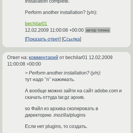
Installation complete.
Perform another installation? (y/n):
bechilar01
12.02.2009 11:00:08 +00:00
автор топика
Показать ответ
Ссылка
Ответ на:
комментарий
от bechilar01
12.02.2009
11:00:08 +00:00
> Perform another installation? (y/n):
тут надо "n" нажимать.
А вообще можно зайти на сайт adobe.com и
скачать оттуда tar.gz архив.
so Файл из архива скопировать в
директорию .mozilla/plugins
Если нет plugins, то создать.