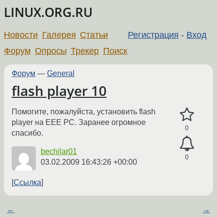
LINUX.ORG.RU
Новости
Галерея
Статьи
Регистрация
-
Вход
Форум
Опросы
Трекер
Поиск
Форум
—
General
flash player 10
Помогите, пожалуйста, установить flash
player на EEE PC. Заранее огромное
0
спасибо.
bechilar01
0
03.02.2009 16:43:26 +00:00
Ссылка
←
→