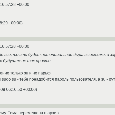
16:57:28 +00:00
8:29 +00:00
)
16:57:28 +00:00
бе все, то это будет потенциальная дыра в системе, а з
в будущем не так просто.
ние только su и не парься.
я sudo su - тебе понадобится пароль пользователя, а su - р
009 06:16:50 +00:00
)
ему. Тема перемещена в архив.