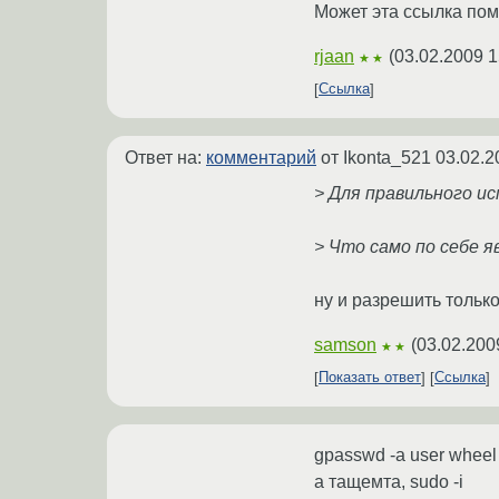
Может эта ссылка по
rjaan
(
03.02.2009 1
★★
Ссылка
Ответ на:
комментарий
от Ikonta_521
03.02.2
> Для правильного и
> Что само по себе 
ну и разрешить только
samson
(
03.02.200
★★
Показать ответ
Ссылка
gpasswd -a user wheel
а тащемта, sudo -i