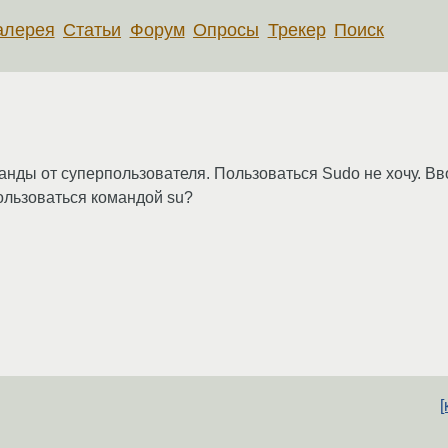
алерея
Статьи
Форум
Опросы
Трекер
Поиск
анды от суперпользователя. Пользоваться Sudo не хочу. Вво
ользоваться командой su?
[