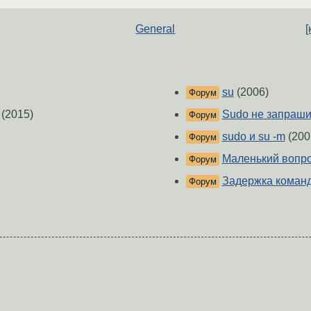
General
[
su
(2006)
Форум
(2015)
Sudo не запраши
Форум
sudo и su -m
(200
Форум
Маленький вопро
Форум
Задержка команды
Форум