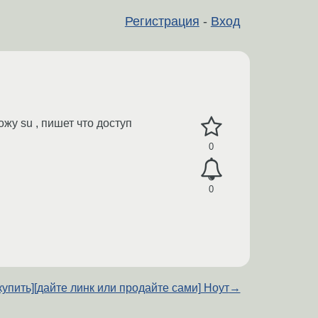
Регистрация
-
Вход
жу su , пишет что доступ
0
0
купить][дайте линк или продайте сами] Ноут
→