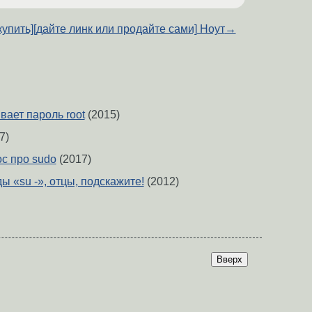
купить][дайте линк или продайте сами] Ноут
→
вает пароль root
(2015)
7)
с про sudo
(2017)
 «su -», отцы, подскажите!
(2012)
Вверх