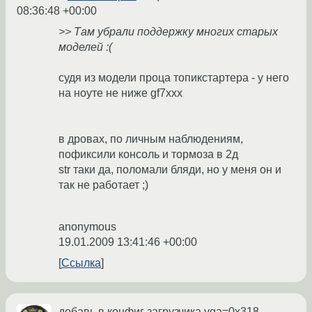
08:36:48 +00:00
>> Там убрали поддержку многих старых
моделей :(
судя из модели проца топикстартера - у него
на ноуте не ниже gf7xxx
в дровах, по личным наблюдениям,
пофиксили консоль и тормоза в 2д
str таки да, поломали бляди, но у меня он и
так не работает ;)
anonymous
19.01.2009 13:41:46 +00:00
Ссылка
добавь в конфиг загрузчика vga=0x318