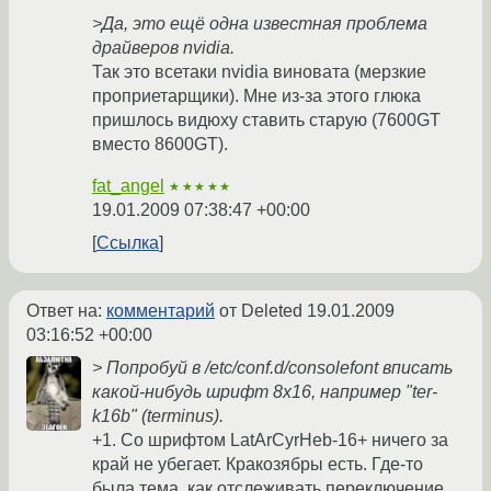
>Да, это ещё одна известная проблема
драйверов nvidia.
Так это всетаки nvidia виновата (мерзкие
проприетарщики). Мне из-за этого глюка
пришлось видюху ставить старую (7600GT
вместо 8600GT).
fat_angel
★★★★★
19.01.2009 07:38:47 +00:00
Ссылка
Ответ на:
комментарий
от Deleted
19.01.2009
03:16:52 +00:00
> Попробуй в /etc/conf.d/consolefont вписать
какой-нибудь шрифт 8x16, например "ter-
k16b" (terminus).
+1. Со шрифтом LatArCyrHeb-16+ ничего за
край не убегает. Кракозябры есть. Где-то
была тема, как отслеживать переключение