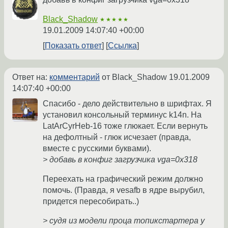
Black_Shadow
★★★★★
19.01.2009 14:07:40 +00:00
Показать ответ
Ссылка
Ответ на:
комментарий
от Black_Shadow
19.01.2009
14:07:40 +00:00
Спасибо - дело действительно в шрифтах. Я
установил консольный терминус k14n. На
LatArCyrHeb-16 тоже глюкает. Если вернуть
на дефолтный - глюк исчезает (правда,
вместе с русскими буквами).
> добавь в конфиг загрузчика vga=0x318
Переехать на графический режим должно
помочь. (Правда, я vesafb в ядре вырубил,
придется пересобирать..)
> судя из модели проца топикстартера у