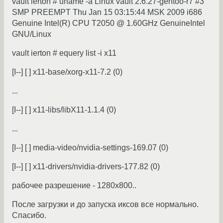
vault ierton # uname -a Linux vault 2.6.27-gentoo-r7 #3
SMP PREEMPT Thu Jan 15 03:15:44 MSK 2009 i686
Genuine Intel(R) CPU T2050 @ 1.60GHz GenuineIntel
GNU/Linux
vault ierton # equery list -i x11
[I--] [ ] x11-base/xorg-x11-7.2 (0)
...
[I--] [ ] x11-libs/libX11-1.1.4 (0)
...
[I--] [ ] media-video/nvidia-settings-169.07 (0)
[I--] [ ] x11-drivers/nvidia-drivers-177.82 (0)
рабочее разрешение - 1280х800..
После загрузки и до запуска иксов все нормально.
Спасибо.