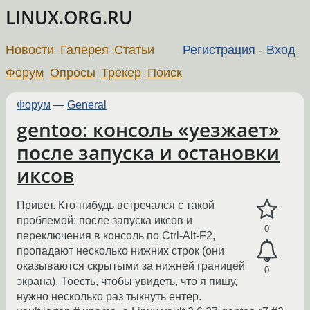
LINUX.ORG.RU
Новости
Галерея
Статьи
Регистрация
-
Вход
Форум
Опросы
Трекер
Поиск
Форум
—
General
gentoo: консоль «уезжает»
после запуска и остановки
иксов
Привет. Кто-нибудь встречался с такой
проблемой: после запуска иксов и
0
переключения в консоль по Ctrl-Alt-F2,
пропадают несколько нижних строк (они
оказываются скрытыми за нижней границей
0
экрана). Тоесть, чтобы увидеть, что я пишу,
нужно несколько раз тыкнуть ентер.