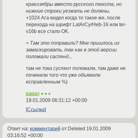
кракозябры вместо русского текста, но
нижние строки уезжать не должны.
+1024 Ага видел когда то такое же, после
перехода на шрифт LatArCyrHeb-16 или ter-
v16b все стало ОК.
> Там это поправили? Мне пришлось их
замаскировать, так как в этой версии
поломали саспенд...
там не тока суспент поломали, там даже не
починили того что уже объявили
исправленным %)
papay
★★★
19.01.2009 06:31:12 +00:00
Ссылка
Ответ на:
комментарий
от Deleted
19.01.2009
03:16:52 +00:00