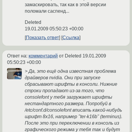
замаскировать, так как в этой версии
поломали саспенд...
Deleted
19.01.2009 05:50:23 +00:00
Показать ответ
Ссылка
Ответ на:
комментарий
от Deleted
19.01.2009
05:50:23 +00:00
> Да, это ещё одна известная проблема
драйверов nvidia. Они при запуске
сбрасывают шрифты в консоли. Нижние
строки пропадают из-за того, что
consolefont у тебя загружает шрифты
нестандартного размера. Попробуй в
/etc/conf.d/consolefont вписать какой-нибудь
шрифт 8x16, например "ter-k16b" (terminus).
После это при переключении в консоль из
графического режима у тебя так и будут