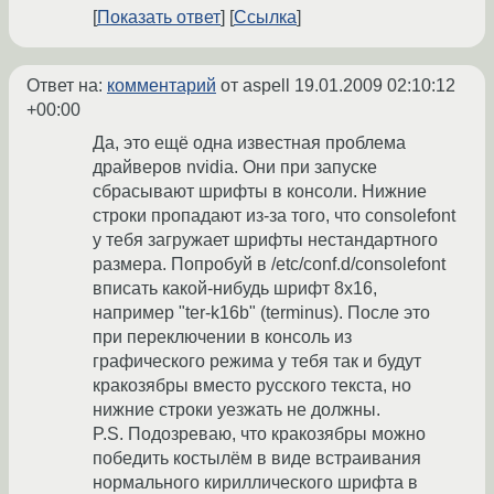
Показать ответ
Ссылка
Ответ на:
комментарий
от aspell
19.01.2009 02:10:12
+00:00
Да, это ещё одна известная проблема
драйверов nvidia. Они при запуске
сбрасывают шрифты в консоли. Нижние
строки пропадают из-за того, что consolefont
у тебя загружает шрифты нестандартного
размера. Попробуй в /etc/conf.d/consolefont
вписать какой-нибудь шрифт 8x16,
например "ter-k16b" (terminus). После это
при переключении в консоль из
графического режима у тебя так и будут
кракозябры вместо русского текста, но
нижние строки уезжать не должны.
P.S. Подозреваю, что кракозябры можно
победить костылём в виде встраивания
нормального кириллического шрифта в