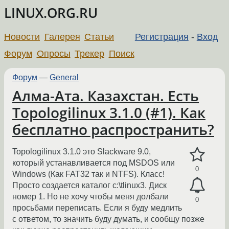
LINUX.ORG.RU
Новости
Галерея
Статьи
Регистрация
-
Вход
Форум
Опросы
Трекер
Поиск
Форум
—
General
Алма-Ата. Казахстан. Есть
Topologilinux 3.1.0 (#1). Как
бесплатно распространить?
Topologilinux 3.1.0 это Slackware 9.0,
который устанавливается под MSDOS или
0
Windows (Как FAT32 так и NTFS). Класс!
Просто создается каталог c:\tlinux3. Диск
номер 1. Но не хочу чтобы меня долбали
0
просьбами переписать. Если я буду медлить
с ответом, то значить буду думать, и сообщу позже