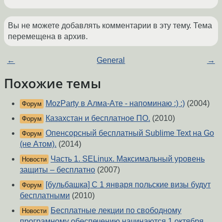
Вы не можете добавлять комментарии в эту тему. Тема
перемещена в архив.
←
General
→
Похожие темы
MozParty в Алма-Ате - напоминаю :) :)
(2004)
Форум
Казахстан и бесплатное ПО.
(2010)
Форум
Опенсорсный бесплатный Sublime Text на Go
Форум
(не Атом).
(2014)
Часть 1. SELinux. Максимальный уровень
Новости
защиты – бесплатно
(2007)
[бульбашка] С 1 января польские визы будут
Форум
бесплатными
(2010)
Бесплатные лекции по свободному
Новости
програмному обеспечению начинаются 1 октября