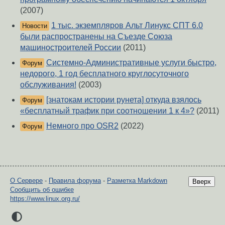
(2007)
1 тыс. экземпляров Альт Линукс СПТ 6.0
Новости
были распространены на Съезде Союза
машиностроителей России
(2011)
Системно-Административные услуги быстро,
Форум
недорого, 1 год бесплатного круглосуточного
обслуживания!
(2003)
[знатокам истории рунета] откуда взялось
Форум
«бесплатный трафик при соотношении 1 к 4»?
(2011)
Немного про OSR2
(2022)
Форум
О Сервере
-
Правила форума
-
Разметка Markdown
Вверх
Сообщить об ошибке
https://www.linux.org.ru/