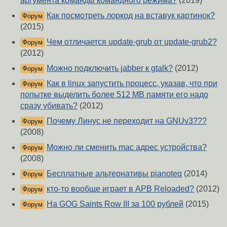
аргумента команды командного режима?
(2019)
Как посмотреть лоркод на вставук картинок?
Форум
(2015)
Чем отличается update-grub от update-grub2?
Форум
(2012)
Можно подключить jabber к gtalk?
(2012)
Форум
Как в linux запустить процесс, указав, что при
Форум
попытке выделить более 512 MB памяти его надо
сразу убивать?
(2012)
Почему Линус не переходит на GNUv3???
Форум
(2008)
Можно ли сменить mac адрес устройства?
Форум
(2008)
Бесплатные альтернативы pianoteq
(2014)
Форум
кто-то вообще играет в APB Reloaded?
(2012)
Форум
На GOG Saints Row III за 100 рублей
(2015)
Форум