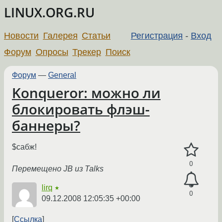
LINUX.ORG.RU
Новости
Галерея
Статьи
Регистрация
-
Вход
Форум
Опросы
Трекер
Поиск
Форум
—
General
Konqueror: можно ли
блокировать флэш-
баннеры?
$сабж!
0
Перемещено JB из Talks
lirq
★
0
09.12.2008 12:05:35 +00:00
Ссылка