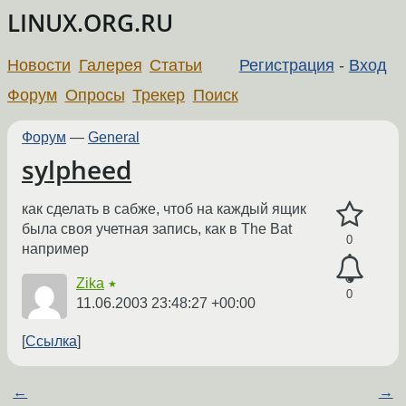
LINUX.ORG.RU
Новости
Галерея
Статьи
Регистрация
-
Вход
Форум
Опросы
Трекер
Поиск
Форум
—
General
sylpheed
как сделать в сабже, чтоб на каждый ящик
была своя учетная запись, как в The Bat
0
например
Zika
★
0
11.06.2003 23:48:27 +00:00
Ссылка
←
→