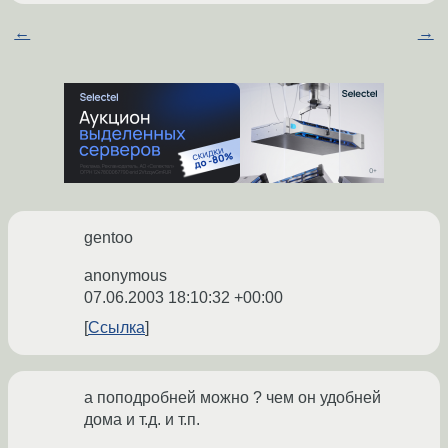
←
→
gentoo
anonymous
07.06.2003 18:10:32 +00:00
Ссылка
а поподробней можно ? чем он удобней
дома и т.д. и т.п.