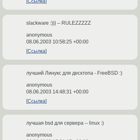
Ссылка
slackware :))) -- RULEZZZZZ
anonymous
08.06.2003 10:58:25 +00:00
Ссылка
лучший Линукс для десктопа - FreeBSD :)
anonymous
08.06.2003 14:48:31 +00:00
Ссылка
лучшая bsd для сервера -- linux :)
anonymous