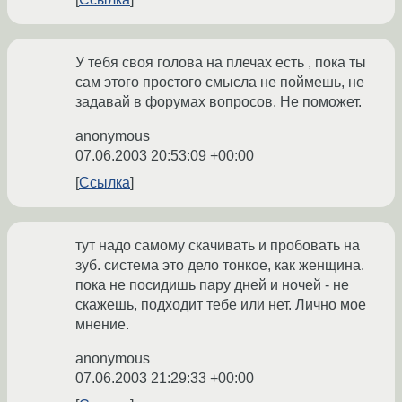
У тебя своя голова на плечах есть , пока ты
сам этого простого смысла не поймешь, не
задавай в форумах вопросов. Не поможет.
anonymous
07.06.2003 20:53:09 +00:00
Ссылка
тут надо самому скачивать и пробовать на
зуб. система это дело тонкое, как женщина.
пока не посидишь пару дней и ночей - не
скажешь, подходит тебе или нет. Лично мое
мнение.
anonymous
07.06.2003 21:29:33 +00:00