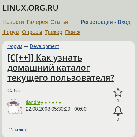
LINUX.ORG.RU
Новости
Галерея
Статьи
Регистрация
-
Вход
Форум
Опросы
Трекер
Поиск
Форум
—
Development
[C[++]] Как узнать
домашний каталог
текущего пользователя?
Сабж
0
tiandrey
★★★★★
22.08.2008 05:30:29 +00:00
0
Ссылка