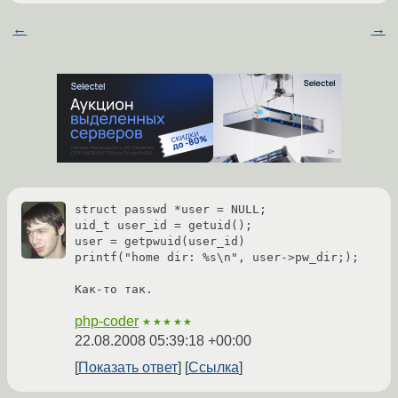
←
→
struct passwd *user = NULL;

uid_t user_id = getuid();

user = getpwuid(user_id)

printf("home dir: %s\n", user->pw_dir;);

Как-то так.
php-coder
★★★★★
22.08.2008 05:39:18 +00:00
Показать ответ
Ссылка