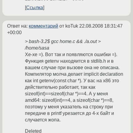
Ссылка
Ответ на:
комментарий
от koTuk
22.08.2008 18:31:47
+00:00
> bash-3.2$ gcc home.c && ./a.out >
/home/sasa
Хе-хе =). Вот так и появляются ошибки =).
Функция getenv находяится в stdlib.h и в
вашем случае при вызове она не описана.
Компилятор молча делает implicit declaration
как int getenv(const char *). У вас на x86 это
действительно работает, так как
sizeof(int)==sizeof(char *)==4. А у меня
amd64: sizeof(int)==4, а sizeof(char *)==8,
поэтому у меня указатель на строку при
передаче в printf урезается до 4-х байт и
случается жопа.
Deleted