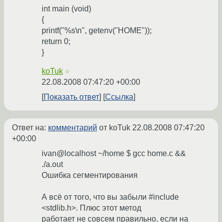
int main (void)
{
printf("%s\n", getenv("HOME"));
return 0;
}
koTuk
☆
22.08.2008 07:47:20 +00:00
Показать ответ
Ссылка
Ответ на:
комментарий
от koTuk
22.08.2008 07:47:20
+00:00
ivan@localhost ~/home $ gcc home.c &&
./a.out
Ошибка сегментирования
А всё от того, что вы забыли #include
<stdlib.h>. Плюс этот метод
работает не совсем правильно, если на