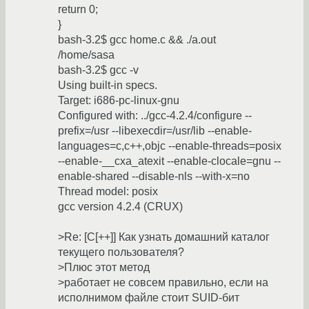
return 0;
}
bash-3.2$ gcc home.c && ./a.out
/home/sasa
bash-3.2$ gcc -v
Using built-in specs.
Target: i686-pc-linux-gnu
Configured with: ../gcc-4.2.4/configure --
prefix=/usr --libexecdir=/usr/lib --enable-
languages=c,c++,objc --enable-threads=posix
--enable-__cxa_atexit --enable-clocale=gnu --
enable-shared --disable-nls --with-x=no
Thread model: posix
gcc version 4.2.4 (CRUX)
>Re: [C[++]] Как узнать домашний каталог
текущего пользователя?
>Плюс этот метод
>работает не совсем правильно, если на
исполнимом файле стоит SUID-бит