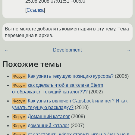
25.08.2008 07:01:51 +00:00
Ссылка
Вы не можете добавлять комментарии в эту тему. Тема
перемещена в архив.
←
Development
→
Похожие темы
Как узнать текущую позицию курсора?
(2005)
Форум
как сделать чтоб в заголвке Eterm
Форум
отображался текущий каталог???
(2002)
Как узнать включен CapsLock или нет? И как
Форум
узнать текущую раскладку?
(2010)
Домашний каталог
(2009)
Форум
домашний каталог
(2007)
Форум
как заставить winex ставить игры в /usr а не в
Форум