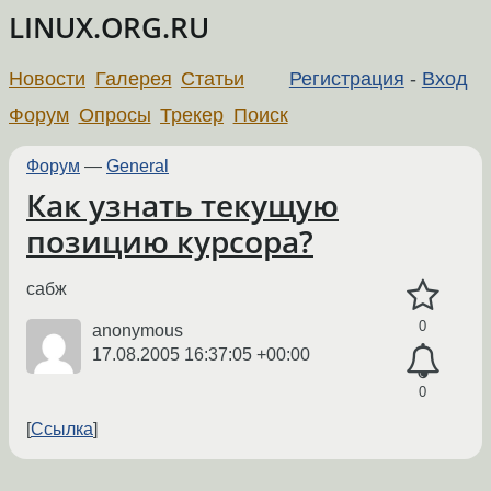
LINUX.ORG.RU
Новости
Галерея
Статьи
Регистрация
-
Вход
Форум
Опросы
Трекер
Поиск
Форум
—
General
Как узнать текущую
позицию курсора?
сабж
0
anonymous
17.08.2005 16:37:05 +00:00
0
Ссылка
←
→