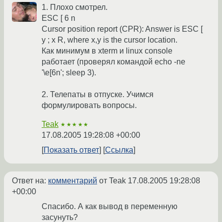
1. Плохо смотрел.
ESC [ 6 n
Cursor position report (CPR): Answer is ESC [
y ; x R, where x,y is the cursor location.
Как минимум в xterm и linux console
работает (проверял командой echo -ne
'\e[6n'; sleep 3).
2. Телепаты в отпуске. Учимся
формулировать вопросы.
Teak
★★★★★
17.08.2005 19:28:08 +00:00
Показать ответ
Ссылка
Ответ на:
комментарий
от Teak
17.08.2005 19:28:08
+00:00
Спасибо. А как вывод в переменную
засунуть?