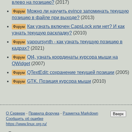
влево на позицию?
(2017)
Можно ли научить evince запоминать текущую
Форум
позицию в файле при выходе?
(2013)
Как узнать включен CapsLock или нет? И как
Форум
узнать текущую раскладку?
(2010)
vapoursynth - как узнать текущую позицию в
Форум
кадрах?
(2021)
Qt4, узнать координаты курсора мыши на
Форум
QWidget
(2007)
QTextEdit: сохранение текущей позиции
(2005)
Форум
GTK. Позиция курсора мыши
(2010)
Форум
О Сервере
-
Правила форума
-
Разметка Markdown
Вверх
Сообщить об ошибке
https://www.linux.org.ru/