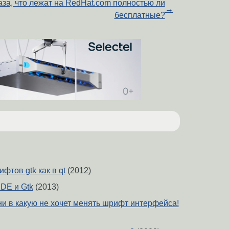
за, что лежат на RedHat.com полностью ли
→
бесплатные?
тов gtk как в qt
(2012)
DE и Gtk
(2013)
ни в какую не хочет менять шрифт интерфейса!