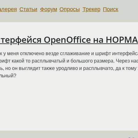
алерея
Статьи
Форум
Опросы
Трекер
Поиск
терфейся OpenOffice на НОР
 у меня отключено везде сглаживание и шрифт интерфейса 
рифт какой то расплывчатый и большого размера. Через на
сь, но он выглядит также уродливо и расплывчато, да к том
альный?