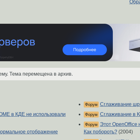
Обра
ему. Тема перемещена в архив.
Сглаживание шриф
Форум
NOME в КДЕ не использовали
Сглаживание в K
Форум
Этот OpenOffice 
Форум
 нормальное отображение
Как побороть?
(2004)