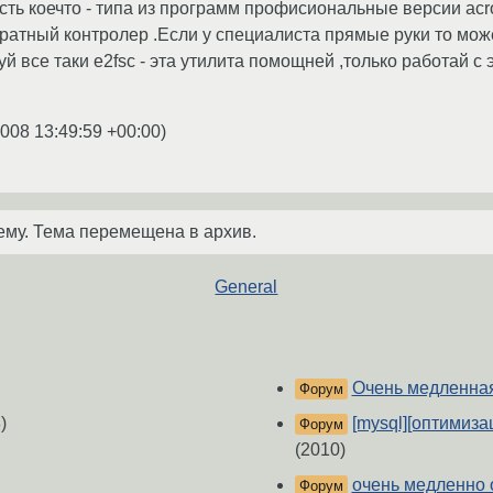
сть коечто - типа из программ профисиональные версии acro
ратный контролер .Если у специалиста прямые руки то мож
й все таки e2fsc - эта утилита помощней ,только работай 
2008 13:49:59 +00:00
)
ему. Тема перемещена в архив.
General
Очень медленная 
Форум
)
[mysql][оптимиз
Форум
(2010)
очень медленно 
Форум