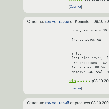
Ссылка
Ответ на:
комментарий
от Komintern
08.10.20
>омг, это кто ж 30 
Пионер детектед

$ top

last pid: 22527;  l
164 processes: 162 
CPU states: 88.5% i
sdio
(
08.10.20
★★★★★
Ссылка
Ответ на:
комментарий
от producer
08.10.200