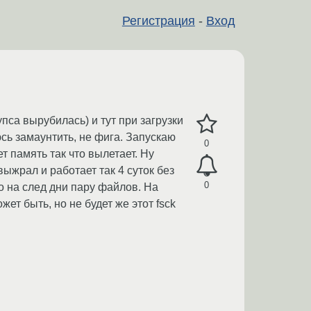
Регистрация
-
Вход
пса вырубилась) и тут при загрузки
юсь замаунтить, не фига. Запускаю
0
ет память так что вылетает. Ну
выжрал и работает так 4 суток без
0
о на след дни пару файлов. На
жет быть, но не будет же этот fsck