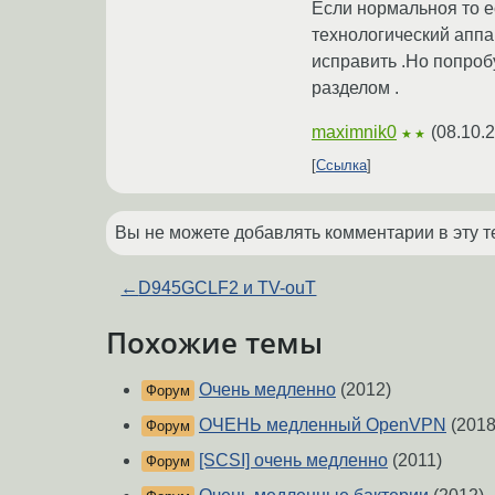
Если нормальноя то е
технологический аппа
исправить .Но попробу
разделом .
maximnik0
(
08.10.
★★
Ссылка
Вы не можете добавлять комментарии в эту т
←
D945GCLF2 и TV-ouT
Похожие темы
Очень медленно
(2012)
Форум
ОЧЕНЬ медленный OpenVPN
(2018
Форум
[SCSI] очень медленно
(2011)
Форум