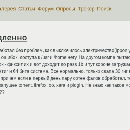
алерея
Статьи
Форум
Опросы
Трекер
Поиск
едленно
Работал без проблем, как выключилось электричество(ippon у
ошибок, доступа к /usr и /home нету. На другом компе пыта
к - фиксит их и вот доходит до pass 1b и тут короче загружа
гиг и 64 бита система. Все нормально, только свапа 30 гиг 
, причем если в первый день пару сотен фалов обработал, т
ен torrent, firefox, oo, xara и pidgin. Не знаю как такое мо
??