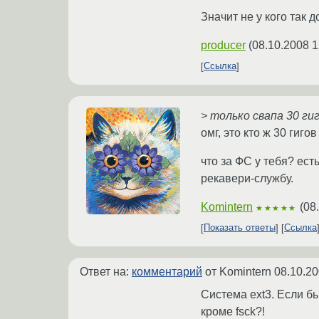
Значит не у кого так 
producer
(
08.10.2008 1
Ссылка
> только свапа 30 ги
омг, это кто ж 30 гиго
что за ФС у тебя? ест
рекавери-службу.
Komintern
(
08
★★★★★
Показать ответы
Ссылка
Ответ на:
комментарий
от Komintern
08.10.20
Система ext3. Если бы
кроме fsck?!