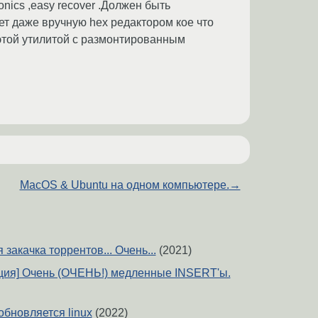
nics ,easy recover .Должен быть
ет даже вручную hex редактором кое что
с этой утилитой с размонтированным
MacOS & Ubuntu на одном компьютере.
→
закачка торрентов... Очень...
(2021)
ация] Очень (ОЧЕНЬ!) медленные INSERT'ы.
обновляется linux
(2022)