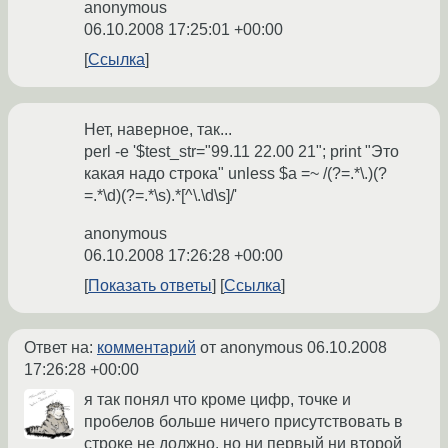
anonymous
06.10.2008 17:25:01 +00:00
Ссылка
Нет, наверное, так...
perl -e '$test_str="99.11 22.00 21"; print "Это
какая надо строка" unless $a =~ /(?=.*\.)(?
=.*\d)(?=.*\s).*[^\.\d\s]/'
anonymous
06.10.2008 17:26:28 +00:00
Показать ответы
Ссылка
Ответ на:
комментарий
от anonymous
06.10.2008
17:26:28 +00:00
я так понял что кроме цифр, точке и
пробелов больше ничего присутствовать в
строке не должно. но ни первый ни второй