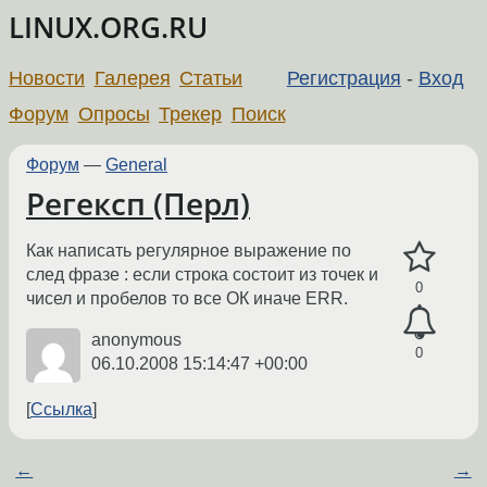
LINUX.ORG.RU
Новости
Галерея
Статьи
Регистрация
-
Вход
Форум
Опросы
Трекер
Поиск
Форум
—
General
Регексп (Перл)
Как написать регулярное выражение по
след фразе : если строка состоит из точек и
0
чисел и пробелов то все ОК иначе ERR.
anonymous
0
06.10.2008 15:14:47 +00:00
Ссылка
←
→