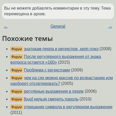
Вы не можете добавлять комментарии в эту тему. Тема
перемещена в архив.
←
General
→
Похожие темы
знатокам перла и регекспов, хелп плиз
(2008)
Форум
После регулярного выражения от знака
Форум
вопроса остается «160»
(2015)
Проблема с регекспами
(2009)
Форум
чем на сях можно массив по возрастанию или
Форум
наоборот отсортировать?
(2005)
регулрные выражения в перле
(2006)
Форум
[bug] нельзя сменить пароль
(2010)
Форум
отрицание символа в регулярном выражении
Форум
(2011)