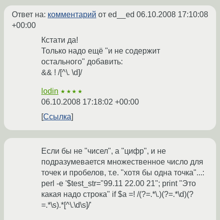
Ответ на:
комментарий
от ed__ed
06.10.2008 17:10:08
+00:00
Кстати да!
Только надо ещё "и не содержит
остального" добавить:
&& ! /[^\. \d]/
lodin
★★★★
06.10.2008 17:18:02 +00:00
Ссылка
Если бы не "чисел", а "цифр", и не
подразумевается множественное число для
точек и пробелов, т.е. "хотя бы одна точка"...:
perl -e '$test_str="99.11 22.00 21"; print "Это
какая надо строка" if $a =! /(?=.*\.)(?=.*\d)(?
=.*\s).*[^\.\d\s]/'