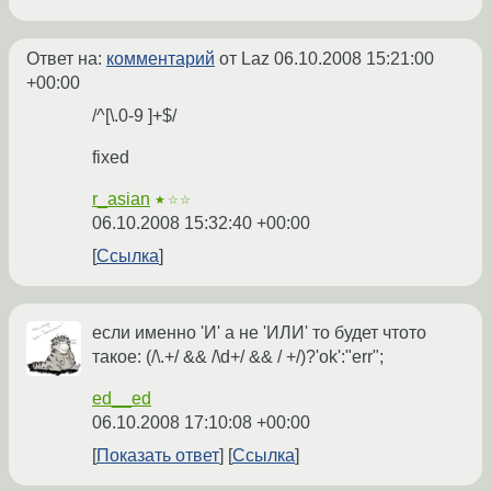
Ответ на:
комментарий
от Laz
06.10.2008 15:21:00
+00:00
/^[\.0-9 ]+$/
fixed
r_asian
★☆☆
06.10.2008 15:32:40 +00:00
Ссылка
если именно 'И' а не 'ИЛИ' то будет чтото
такое: (/\.+/ && /\d+/ && / +/)?'ok':"err";
ed__ed
06.10.2008 17:10:08 +00:00
Показать ответ
Ссылка