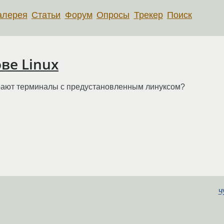
алерея
Статьи
Форум
Опросы
Трекер
Поиск
ве Linux
ирают терминалы с предустановленным линуксом?
ч