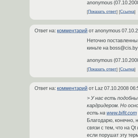
anonymous
(
07.10.200
Показать ответ
Ссылка
Ответ на:
комментарий
от anonymous
07.10.
Неточно поставленный 
киньте на boss@cis.by
anonymous
(
07.10.200
Показать ответ
Ссылка
Ответ на:
комментарий
от Laz
07.10.2008 06:
> У нас есть подобны
кардридером. Но осн
есть на
www.bifit.com
Благодарю, конечно, 
связи с тем, что на Q
если порушат эту тер