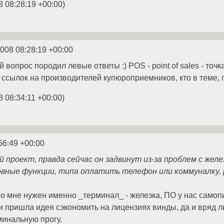
8 08:28:19 +00:00
)
2008 08:28:19 +00:00
вопрос породил левые ответы :) POS - point of sales - точк
 ссылок на производителей купюроприемников, кто в теме, 
8 08:34:11 +00:00
)
56:49 +00:00
й проект, правда сейчас он задвинут из-за проблем с желе
овные функции, типа оплатить телефон или коммуналку
но мне нужен именно _терминал_ - железка, ПО у нас самоп
t и пришла идея сэкономить на лицензиях винды, да и вряд л
минальную прогу.