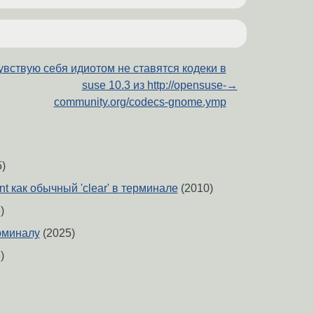
увствую себя идиотом не ставятся кодеки в
suse 10.3 из http://opensuse-
→
community.org/codecs-gnome.ymp
)
nt как обычный 'clear' в терминале
(2010)
)
рминалу
(2025)
)