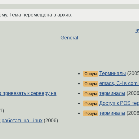
ему. Тема перемещена в архив.
ч
General
Терминалы
(2005
Форум
emacs, C-l в comi
Форум
привязать к серверу на
терминалы
(2006
Форум
Доступ к POS те
Форум
1)
терминалы
(2006
Форум
работать на Linux
(2006)