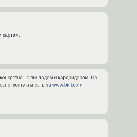
м картам.
 конкретно - с пинпадом и кардридером. Но
есно, контакты есть на
www.bifit.com