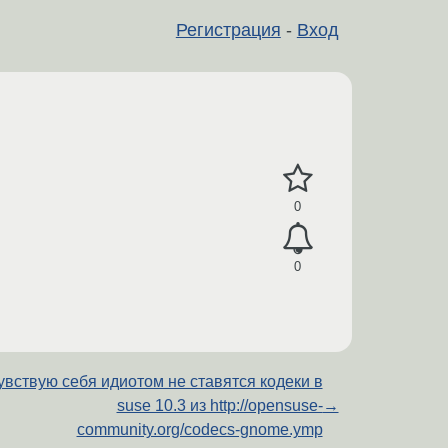
Регистрация
-
Вход
0
0
увствую себя идиотом не ставятся кодеки в
suse 10.3 из http://opensuse-
→
community.org/codecs-gnome.ymp