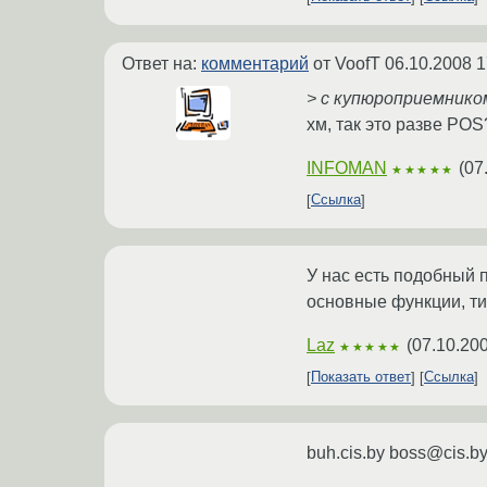
Ответ на:
комментарий
от VoofT
06.10.2008 1
> с купюроприемнико
хм, так это разве POS
INFOMAN
(
07
★★★★★
Ссылка
У нас есть подобный п
основные функции, ти
Laz
(
07.10.200
★★★★★
Показать ответ
Ссылка
buh.cis.by boss@cis.b