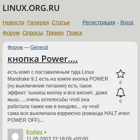
LINUX.ORG.RU
Новости
Галерея
Статьи
Регистрация
-
Вход
Форум
Опросы
Трекер
Поиск
Форум
—
General
кнопка Power....
есть комп с поставиленым туда Linux
Mandrake 9.1 есть на компе кнопка POWER
0
(ну выключение питания) есть такое
эффект: тыкаеш кнопку и все виснет.. даже
мыш...., очень хотелосьбы чтоб она
0
работала также как в виндовс... ну чтоб
сама все выключала корректно (команда HALT илил
POWER OFF)...
KnAlex
★
11.05.2003 22:18:09 +00:00