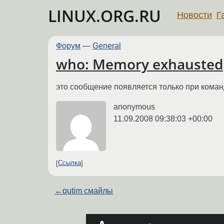
LINUX.ORG.RU
Новости
Г
Форум
—
General
who: Memory exhausted
это сообщение появляется только при команд
anonymous
11.09.2008 09:38:03 +00:00
Ссылка
←
qutim смайлы