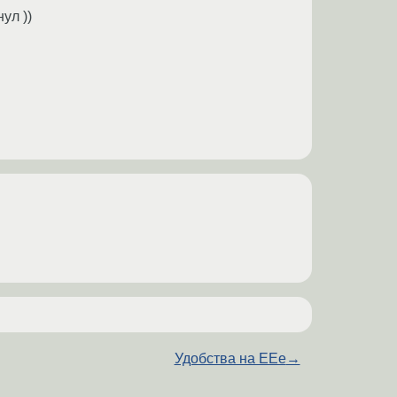
ул ))
Удобства на ЕЕе
→