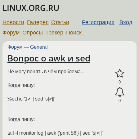
LINUX.ORG.RU
Новости
Галерея
Статьи
Регистрация
-
Вход
Форум
Опросы
Трекер
Поиск
Форум
—
General
Вопрос о awk и sed
Не могу понять в чём проблема....
0
Когда пишу:
%echo '1>' | sed 's|>||'
0
1
Когда пишу:
tail -f monitor.log | awk {'print $6'} | sed 's|>||'