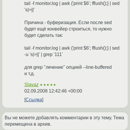
tail -f monitor.log | awk {'print $6'; fflush();} | sed
's|>||'
Причина - буферизация. Если после sed
будет ещё конвейер строиться, то нужно
будет сделать так:
tail -f monitor.log | awk {'print $6'; fflush();} | sed
-u 's|>||' | grep '111'
для grep "лечение" опцией --line-buffered
и т.д.
Slavaz
★★★★★
02.09.2008 12:42:46 +00:00
Ссылка
Вы не можете добавлять комментарии в эту тему. Тема
перемещена в архив.