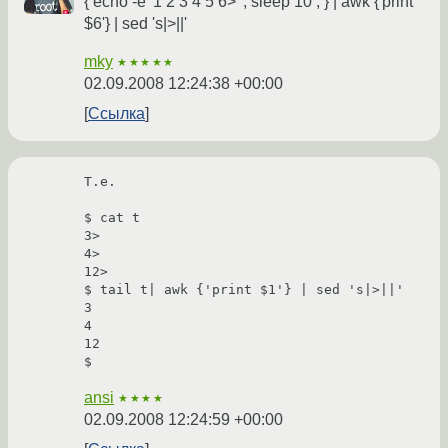
{ echo -e '1 2 3 4 5 6>' ; sleep 10 ; } | awk {'print
$6'} | sed 's|>||'
mky
★★★★★
02.09.2008 12:24:38 +00:00
Ссылка
T.e.

$ cat t

3>

4>

12> 

$ tail t| awk {'print $1'} | sed 's|>||'

3

4

12

ansi
★★★★
02.09.2008 12:24:59 +00:00