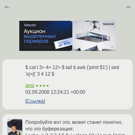
←
→
$ cat t 3> 4> 12> $ tail t| awk {'print $1'} | sed
's|>||' 3 4 12 $
ansi
★★★★
02.09.2008 12:24:21 +00:00
Ссылка
Попробуйте вот это, может станет понятно,
что это буферезация: