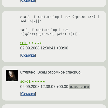
Ссылка
>tail -f monitor.log | awk {'print $6'} | 
sed 's|>||' 

tail -f monitor.log | awk 
'{split($6,a,">"); print a[1]}'
sdio
★★★★★
02.09.2008 12:36:41 +00:00
Ссылка
Отлично! Всем огромное спасибо.
soko1
★★★★★
02.09.2008 12:38:07 +00:00
автор топика
Ссылка