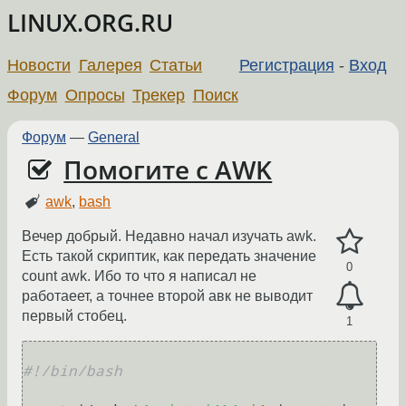
LINUX.ORG.RU
Новости
Галерея
Статьи
Регистрация
-
Вход
Форум
Опросы
Трекер
Поиск
Форум
—
General
Помогите с AWK
awk
,
bash
Вечер добрый. Недавно начал изучать awk.
Есть такой скриптик, как передать значение
0
count awk. Ибо то что я написал не
работаеет, а точнее второй авк не выводит
первый стобец.
1
#!/bin/bash