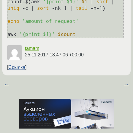
count=$(awk 
'{print $1}'
$1
 | 
sort
 | 
uniq
 -c | 
sort
 -nk 1 | 
tail
 -n-1)

echo
'amount of request'
awk 
'{print $1}'
$count
tamam
25.11.2017 18:47:06 +00:00
Ссылка
←
→