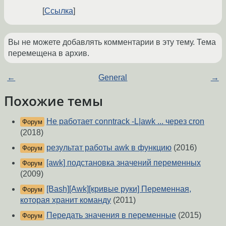
Ссылка
Вы не можете добавлять комментарии в эту тему. Тема
перемещена в архив.
←
General
→
Похожие темы
Не работает conntrack -L|awk ... через cron
Форум
(2018)
результат работы awk в функцию
(2016)
Форум
[awk] подстановка значений переменных
Форум
(2009)
[Bash][Awk][кривые руки] Переменная,
Форум
которая хранит команду
(2011)
Передать значения в переменные
(2015)
Форум