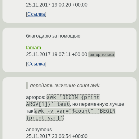
25.11.2017 19:00:20 +00:00
Ссылка
благодарю за помощью
tamam
25.11.2017 19:07:11 +00:00
автор топика
Ссылка
передать значение count awk.
awk 'BEGIN {print
apropos:
ARGV[1]}' test
, но переменную лучше
awk -v var="$count" 'BEGIN
так
{print var}'
anonymous
25.11.2017 23:06:54 +00:00