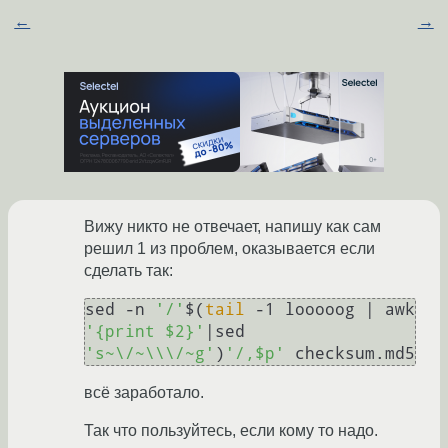
←
→
Вижу никто не отвечает, напишу как сам
решил 1 из проблем, оказывается если
сделать так:
sed -n 
'/'
$(
tail
 -1 looooog | awk 
'{print $2}'
|sed 
's~\/~\\\/~g'
)
'/,$p'
 checksum.md5 
всё заработало.
Так что пользуйтесь, если кому то надо.