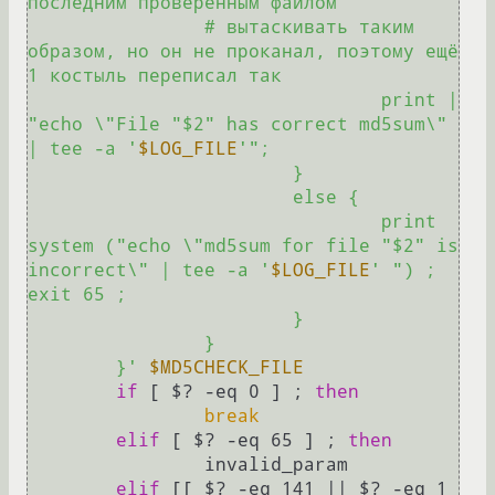
последним проверенным файлом 

		# вытаскивать таким 
образом, но он не проканал, поэтому ещё 
1 костыль переписал так

				print | 
"echo \"File "$2" has correct md5sum\" 
| tee -a '
$LOG_FILE
'";

			}

			else {

				print 
system ("echo \"md5sum for file "$2" is 
incorrect\" | tee -a '
$LOG_FILE
' ") ; 
exit 65 ;

			}

		}

	}'
$MD5CHECK_FILE
if
 [ $? -eq 0 ] ; 
then
break
elif
 [ $? -eq 65 ] ; 
then
		invalid_param

elif
 [[ $? -eq 141 || $? -eq 1 