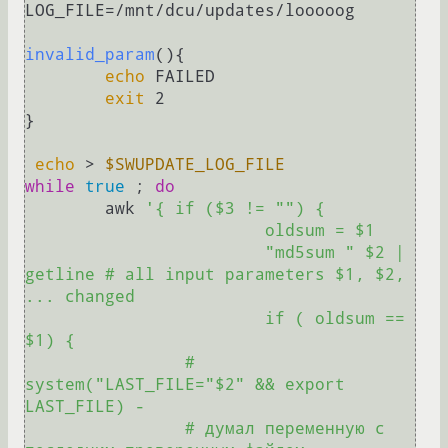
LOG_FILE=/mnt/dcu/updates/looooog

invalid_param
(){

echo
 FAILED

exit
 2

}

echo
 > 
$SWUPDATE_LOG_FILE
while
true
 ; 
do
	awk 
'{ if ($3 != "") {

			oldsum = $1

			"md5sum " $2 | 
getline # all input parameters $1, $2, 
... changed

			if ( oldsum == 
$1) {

		# 
system("LAST_FILE="$2" && export 
LAST_FILE) -

		# думал переменную с 