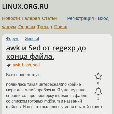
LINUX.ORG.RU
Новости
Галерея
Статьи
Регистрация
-
Вход
Форум
Опросы
Трекер
Поиск
Форум
—
General
awk и Sed от regexp до
конца файла.
awk
,
bash
,
sed
Всех приветствую.
0
появилась такая интересная(по крайне
мере для меня) проблема. Я уже недавно
спрашивал про проверку md5sum в файле
1
со списком готовых md5sum и названий
файлов. И всё это вылилось у меня в такой скрипт: