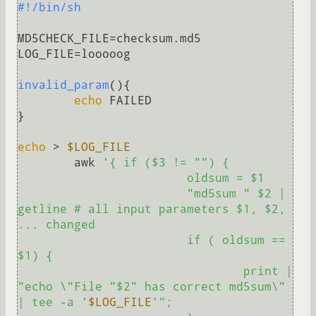
#!/bin/sh
MD5CHECK_FILE=checksum.md5

LOG_FILE=looooog

invalid_param
(){

echo
 FAILED

}

echo
 > 
$LOG_FILE
	awk 
'{ if ($3 != "") {

			oldsum = $1

			"md5sum " $2 | 
getline # all input parameters $1, $2, 
... changed

			if ( oldsum == 
$1) {

				print | 
"echo \"File "$2" has correct md5sum\" 
| tee -a '
$LOG_FILE
'";
