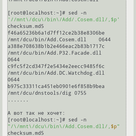
[root@localhost:~]# sed -n 
'//mnt\/dcu\/bin\/Add/.Cosem.dll/,$p'
checksum.md5

f46a65236b6a1d7ff12ce2b38e8306be  
/mnt/dcu/bin/Add.Cosem.dll    0644

a388e708638b1b2e466eac2b83b1717c  
/mnt/dcu/bin/Add.P32.Facade.dll       
0644

c9fc5f2cd347f2e5434e2eecc9485f6c  
/mnt/dcu/bin/Add.DC.Watchdog.dll      
0644

b975c33311ca451eb0901e6f858b9bea  
/mnt/dcu/dnstools/dig 0755

.......

А вот так не хочет:

[root@localhost:~]# sed -n 
"/\/mnt\/dcu\/bin\/Add.Cosem.dll/,
$p
"
checksum.md5
