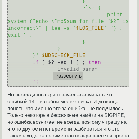
			}

			else {

				print 
system ("echo \"md5sum for file "$2" is 
incorrect\" | tee -a '
$LOG_FILE
' ") ; 
exit 1 ;

			}

		}

	}'
$MD5CHECK_FILE
if
 [ $? -eq 1 ] ; 
then
		invalid_param

Развернуть
fi
Но неожиданно скрипт начал заканчиваться с
ошибкой 141, в любом месте списка. И до конца
понять, что именно это за ошибка - не получилось.
Только некоторые бессвязные намёки на SIGPIPE,
но ошибка возникает не всегда, поэтому я грешу на
что то другое и нет времени разбираться что это.
Также в ходе экспериментов возвращается и просто