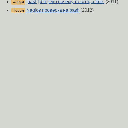
[bash][dfm]Оно почему то всегда true.
(2011)
Форум
Nagios проверка на bash
(2012)
Форум
[bash][бред]Обновление конфигурации сети
Форум
(2012)
Bash скрипт для автоматического перевода
Форум
мода monitor в managed и наоборот
(2020)
Мой скрипт шифрования паролей
(2018)
Форум
nagios, nrpe, vtysh, bgp
(2013)
Форум
1. Статистика по TCP-соединениям:
Форум
продолжительность, объем переданных данных для
каждого
(2018)
Типичный keygen на bash
(2019)
Форум
О Сервере
-
Правила форума
-
Разметка Markdown
Вверх
Сообщить об ошибке