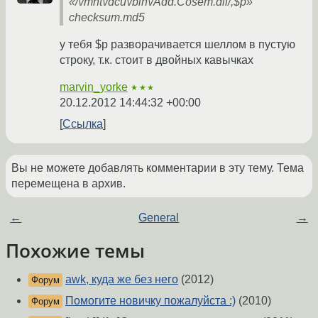
«/\/mnt\/dcu\/bin\/Add.Cosem.dll/,$p»
checksum.md5
у тебя $p разворачивается шеллом в пустую
строку, т.к. стоит в двойных кавычках
marvin_yorke
★★★
20.12.2012 14:44:32 +00:00
Ссылка
Вы не можете добавлять комментарии в эту тему. Тема
перемещена в архив.
←
General
→
Похожие темы
awk, куда же без него
(2012)
Форум
Помогите новичку пожалуйста :)
(2010)
Форум