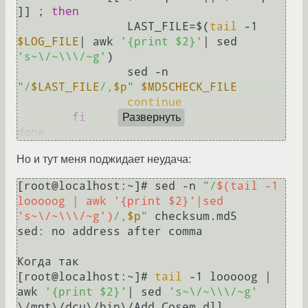
]] ; 
then
		LAST_FILE=$(
tail
 -1 
$LOG_FILE
| awk 
'{print $2}'
| sed 
's~\/~\\\/~g'
)

		sed -n 
"/
$LAST_FILE
/,
$p
"
$MD5CHECK_FILE
continue
fi
Развернуть
done
Но и тут меня поджидает неудача:
[root@localhost:~]# sed -n 
"/
$(tail -1 
looooog | awk '{print $2}'|sed 
's~\/~\\\/~g')
/,
$p
"
 checksum.md5

sed: no address after comma

Когда так 

[root@localhost:~]# 
tail
 -1 looooog | 
awk 
'{print $2}'
| sed 
's~\/~\\\/~g'
\/mnt\/dcu\/bin\/Add.Cosem.dll
