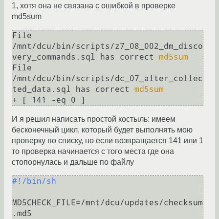
1, хотя она не связана с ошибкой в проверке
md5sum
File 
/mnt/dcu/bin/scripts/z7_08_002_dm_disco
very_commands.sql has correct 
md5sum
File 
/mnt/dcu/bin/scripts/dc_07_alter_collec
ted_data.sql has correct 
md5sum
И я решил написать простой костыль: имеем
бесконечный цикл, который будет выполнять мою
проверку по списку, но если возвращается 141 или 1
то проверка начинается с того места где она
стопорнулась и дальше по файлу
#!/bin/sh
MD5CHECK_FILE=/mnt/dcu/updates/checksum
.md5
