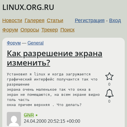
LINUX.ORG.RU
Новости
Галерея
Статьи
Регистрация
-
Вход
Форум
Опросы
Трекер
Поиск
Форум
—
General
Как разрешение экрана
изменить?
Установил я linux и когда загружается 
графический интерфейс получантся так что 
разрешение 

0
экрана очень маленькое так что окна в 
экран не помещаются, на всем экране видно 
толь часть 

0
окна причем верхняя . Что делать? 
GNR
★
24.04.2000 20:52:15 +00:00