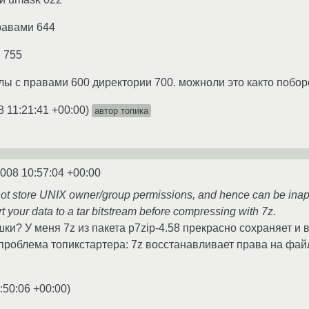
равами 644
 755
йлы с правами 600 директории 700. можноли это както побор
8 11:21:41 +00:00
)
автор топика
2008 10:57:04 +00:00
ot store UNIX owner/group permissions, and hence can be inapp
t your data to a tar bitstream before compressing with 7z.
шки? У меня 7z из пакета p7zip-4.58 прекрасно сохраняет и
 проблема топикстартера: 7z восстанавливает права на фай
:50:06 +00:00
)