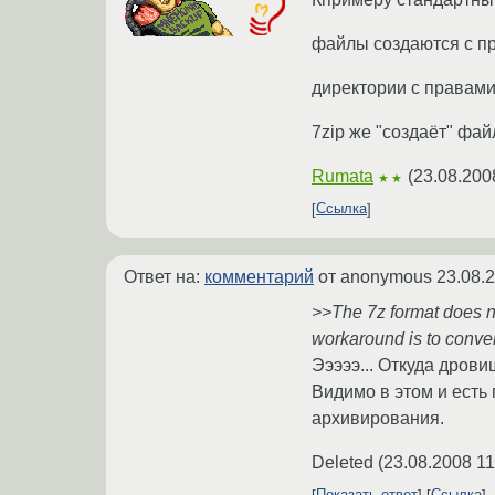
файлы создаются с п
директории с правами
7zip же "создаёт" фа
Rumata
(
23.08.200
★★
Ссылка
Ответ на:
комментарий
от anonymous
23.08.
>>The 7z format does n
workaround is to conver
Эээээ... Откуда дрови
Видимо в этом и есть
архивирования.
Deleted
(
23.08.2008 11