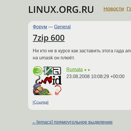
LINUX.ORG.RU
Новости
Г
Форум
—
General
7zip 600
Ни кто не в курсе как заставить этога гада
на umask он плюёт.
Rumata
★★
23.08.2008 10:08:29 +00:00
Ссылка
←
[emacs] прямоугольное выделение