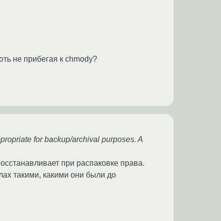
оть не прибегая к chmodу?
ropriate for backup/archival purposes. A
 восстанавливает при распаковке права.
лах такими, какими они были до