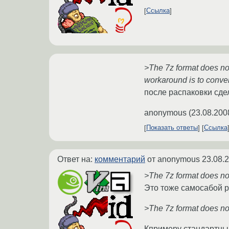
Ссылка
>The 7z format does no
workaround is to conver
после распаковки сдел
anonymous
(
23.08.200
Показать ответы
Ссылка
Ответ на:
комментарий
от anonymous
23.08.
>The 7z format does no
Это тоже самосабой р
>The 7z format does no
Кпримеру стандартны