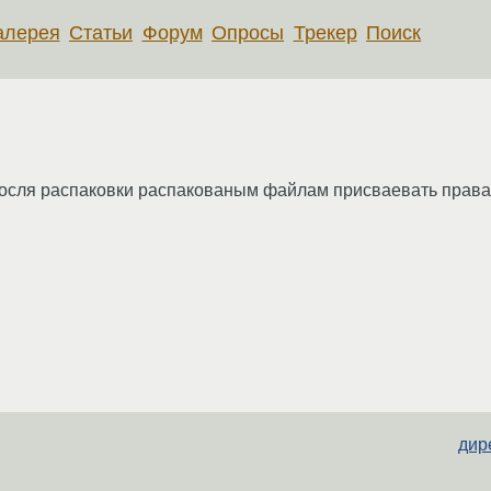
алерея
Статьи
Форум
Опросы
Трекер
Поиск
 апосля распаковки распакованым файлам присваевать права
дир