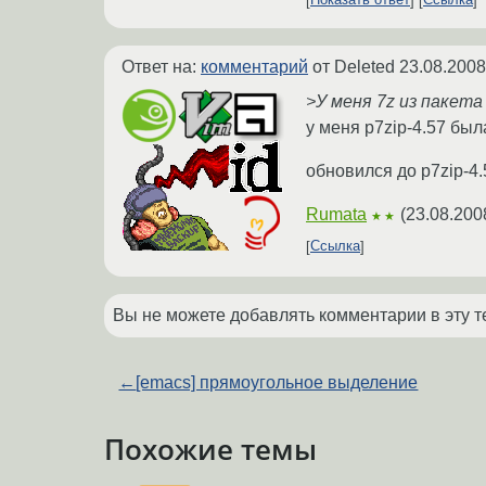
Показать ответ
Ссылка
Ответ на:
комментарий
от Deleted
23.08.2008
>У меня 7z из пакета 
у меня p7zip-4.57 был
обновился до p7zip-4
Rumata
(
23.08.200
★★
Ссылка
Вы не можете добавлять комментарии в эту т
←
[emacs] прямоугольное выделение
Похожие темы