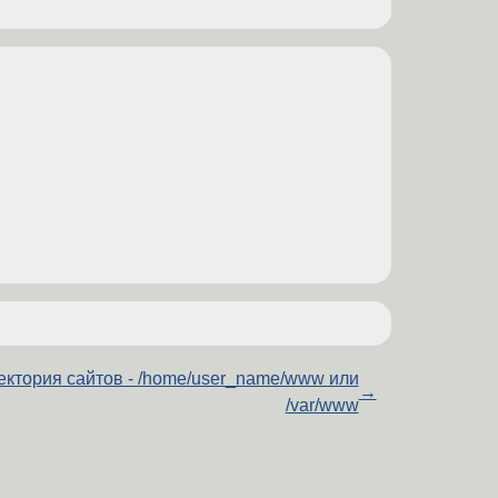
ектория сайтов - /home/user_name/www или
→
/var/www