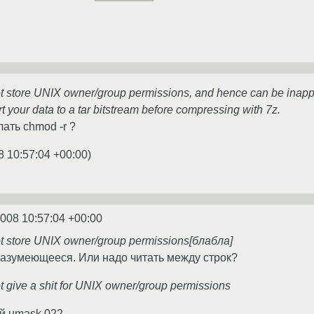
t store UNIX owner/group permissions, and hence can be inappr
t your data to a tar bitstream before compressing with 7z.
ать chmod -r ?
8 10:57:04 +00:00
)
2008 10:57:04 +00:00
t store UNIX owner/group permissions[блабла]
азумеющееся. Или надо читать между строк?
t give a shit for UNIX owner/group permissions
й umask 022