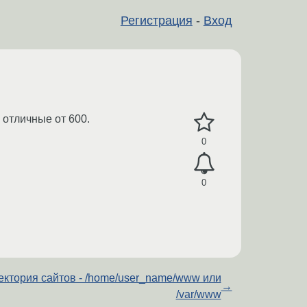
Регистрация
-
Вход
 отличные от 600.
0
0
ектория сайтов - /home/user_name/www или
→
/var/www