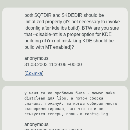
both $QTDIR and $KDEDIR should be
initialized properly (it's not necessary to invoke
ldconfig after kdelibs build). BTW are you sure
that --disable-mt is a proper option for KDE
building (if i'm not mistaking KDE should be
build with MT enabled)?
anonymous
31.03.2003 11:39:06 +00:00
Ссылка
у меня та же проблема была - помог make 
distclean для libs, а потом сборка 
сначала, пожалуй, ты когда собирал много 
экспериментировал, вот что-то и не 
стыкуется теперь, глянь в config.log
anonymous