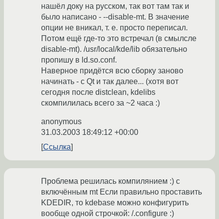
нашёл доку на русском, так вот там так и
было написано - --disable-mt. В значение
опции не вникал, т. е. просто переписал.
Потом ещё где-то это встречал (в смылсле
disable-mt). /usr/local/kde/lib обязательно
пропишу в ld.so.conf.
Наверное придётся всю сборку заново
начинать - с Qt и так далее... (хотя вот
сегодня после distclean, kdelibs
скомпилилась всего за ~2 часа :)
anonymous
31.03.2003 18:49:12 +00:00
Ссылка
Проблема решилась компилянием :) с
включённым mt Если правильно проставить
KDEDIR, то kdebase можно конфигурить
вообще одной строчкой: /.configure :)