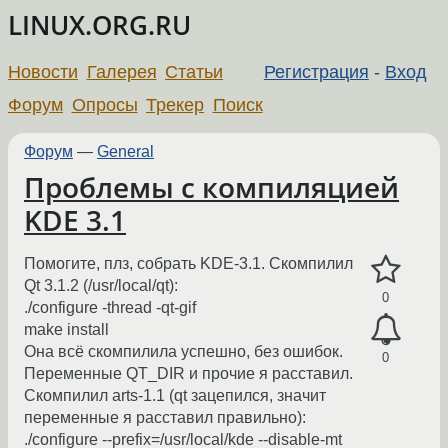
LINUX.ORG.RU
Новости
Галерея
Статьи
Регистрация
-
Вход
Форум
Опросы
Трекер
Поиск
Форум
—
General
Проблемы с компиляцией
KDE 3.1
Помогите, плз, собрать KDE-3.1. Скомпилил
Qt 3.1.2 (/usr/local/qt):
0
./configure -thread -qt-gif
make install
Она всё скомпилила успешно, без ошибок.
0
Переменные QT_DIR и прочие я расставил.
Скомпилил arts-1.1 (qt зацепился, значит
переменные я расставил правильно):
./configure --prefix=/usr/local/kde --disable-mt