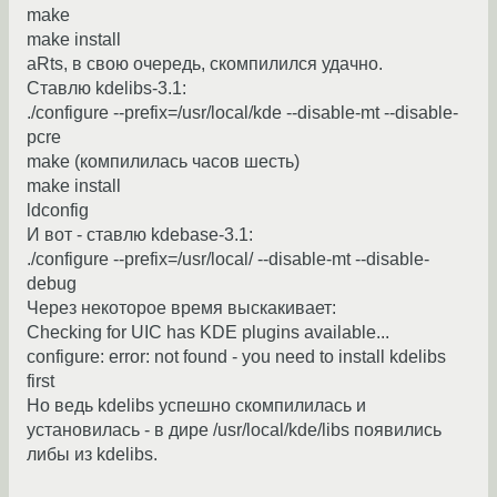
make
make install
aRts, в свою очередь, скомпилился удачно.
Ставлю kdelibs-3.1:
./configure --prefix=/usr/local/kde --disable-mt --disable-
pcre
make (компилилась часов шесть)
make install
ldconfig
И вот - ставлю kdebase-3.1:
./configure --prefix=/usr/local/ --disable-mt --disable-
debug
Через некоторое время выскакивает:
Checking for UIC has KDE plugins available...
configure: error: not found - you need to install kdelibs
first
Но ведь kdelibs успешно скомпилилась и
установилась - в дире /usr/local/kde/libs появились
либы из kdelibs.