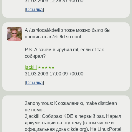
31.03.2003 12:36:37 +00:00
Ссылка
А /usr/local/kde/lib тоже можно было бы
прописать в /etc/ld.so.conf
P.S. А зачем вырубил mt, если qt так
собирал?
jackill
★★★★★
31.03.2003 17:00:09 +00:00
Ссылка
2anonymous: К сожалению, make distclean
не помог.
2jackill: Собираю KDE в первый раз. Нарыл
документации на эту тему (в том числе и
официальная дока с kde.org). На LinuxPortal