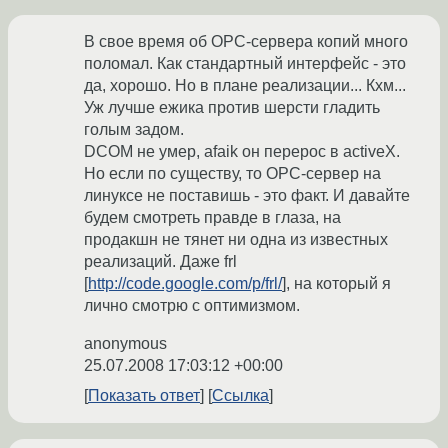
В свое время об OPC-сервера копий много
поломал. Как стандартный интерфейс - это
да, хорошо. Но в плане реализации... Кхм...
Уж лучше ежика против шерсти гладить
голым задом.
DCOM не умер, afaik он перерос в activeX.
Но если по существу, то OPC-сервер на
линуксе не поставишь - это факт. И давайте
будем смотреть правде в глаза, на
продакшн не тянет ни одна из известных
реализаций. Даже frl
[
http://code.google.com/p/frl/
], на который я
лично смотрю с оптимизмом.
anonymous
25.07.2008 17:03:12 +00:00
Показать ответ
Ссылка