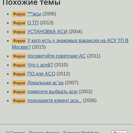
Похожие темы
***асы
(2006)
Форум
О ТП
(2013)
Форум
УСТАНОВКА АСИ
(2004)
Форум
У кого есть у знакомых вакансия на АСУ ТП В
Форум
Москве?
(2015)
посоветуйте советские АС
(2011)
Форум
Что с асей?
(2010)
Форум
ПО для АСО
(2012)
Форум
Локальная ас`ка
(2007)
Форум
помогите выбрать асю
(2002)
Форум
подскажите клиент аси...
(2006)
Форум
О Сервере
-
Правила форума
-
Разметка Markdown