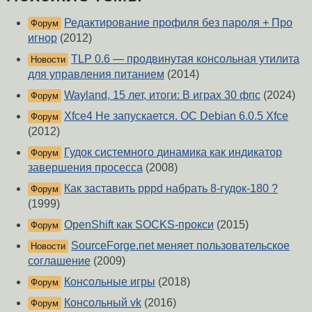
Редактирование профиля без пароля + Про
Форум
игнор
(2012)
TLP 0.6 — продвинутая консольная утилита
Новости
для управления питанием
(2014)
Wayland, 15 лет, итоги: В играх 30 фпс
(2024)
Форум
Xfce4 Не запускается. ОС Debian 6.0.5 Xfce
Форум
(2012)
Гудок системного динамика как индикатор
Форум
завершения просесса
(2008)
Как заставить pppd набрать 8-гудок-180 ?
Форум
(1999)
OpenShift как SOCKS-прокси
(2015)
Форум
SourceForge.net меняет пользовательское
Новости
соглашение
(2009)
Консольные игры
(2018)
Форум
Консольный vk
(2016)
Форум