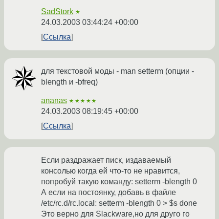
SadStork
★
24.03.2003 03:44:24 +00:00
Ссылка
для текстовой моды - man setterm (опции -
blength и -bfreq)
ananas
★★★★★
24.03.2003 08:19:45 +00:00
Ссылка
Если раздражает писк, издаваемый
консолью когда ей что-то не нравится,
попробуй такую команду: setterm -blength 0
А если на постоянку, добавь в файле
/etc/rc.d/rc.local: setterm -blength 0 > $s done
Это верно для Slackware,но для друго го