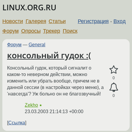
LINUX.ORG.RU
Новости
Галерея
Статьи
Регистрация
-
Вход
Форум
Опросы
Трекер
Поиск
Форум
—
General
консольный гудок :(
Консольный гудок, который сигналит о
каком-то неверном действии, можно
0
изменить или убрать вообще, причем не в
данной сессии (в настройках через меню), а
'навсегда'? Уж больно он не благозвучный!
0
Zekho
★
23.03.2003 21:14:13 +00:00
Ссылка