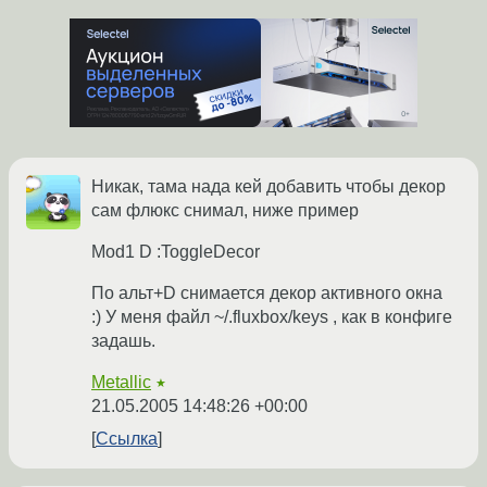
Никак, тама нада кей добавить чтобы декор
сам флюкс снимал, ниже пример
Mod1 D :ToggleDecor
По альт+D снимается декор активного окна
:) У меня файл ~/.fluxbox/keys , как в конфиге
задашь.
Metallic
★
21.05.2005 14:48:26 +00:00
Ссылка