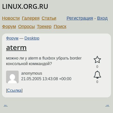
LINUX.ORG.RU
Новости
Галерея
Статьи
Регистрация
-
Вход
Форум
Опросы
Трекер
Поиск
Форум
—
Desktop
aterm
можно ли у aterm в fluxbox убрать border
консольной коммандой?
0
anonymous
21.05.2005 13:43:08 +00:00
0
Ссылка
←
→