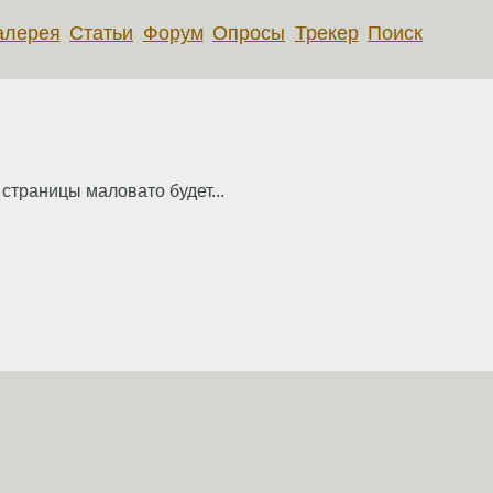
алерея
Статьи
Форум
Опросы
Трекер
Поиск
 страницы маловато будет...