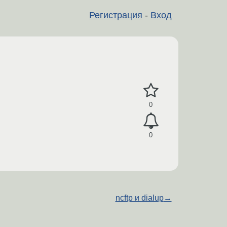
Регистрация
-
Вход
0
0
ncftp и dialup
→