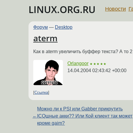
LINUX.ORG.RU
Новости
Г
Форум
—
Desktop
aterm
Как в aterm увеличить буффер текста? А то 2
Orlangoor
★★★★★
14.04.2004 02:43:42 +00:00
Ссылка
Можно ли к PSI или Gabber прикрутить
←
ICQшные акки?? Или Кой клиент так может
кроме gaim?