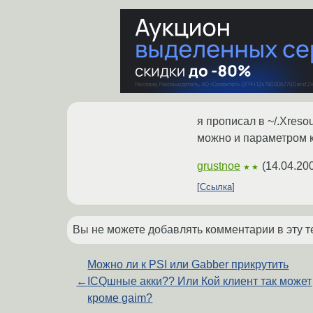
я прописал в ~/.Xresou
можно и параметром к
grustnoe
(
14.04.20
★★
Ссылка
Вы не можете добавлять комментарии в эту т
Можно ли к PSI или Gabber прикрутить
←
ICQшные акки?? Или Кой клиент так может
кроме gaim?