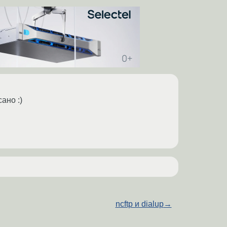
ано :)
ncftp и dialup
→