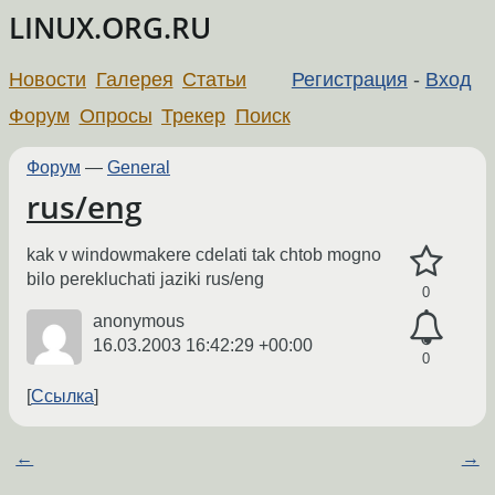
LINUX.ORG.RU
Новости
Галерея
Статьи
Регистрация
-
Вход
Форум
Опросы
Трекер
Поиск
Форум
—
General
rus/eng
kak v windowmakere cdelati tak chtob mogno
bilo perekluchati jaziki rus/eng
0
anonymous
16.03.2003 16:42:29 +00:00
0
Ссылка
←
→