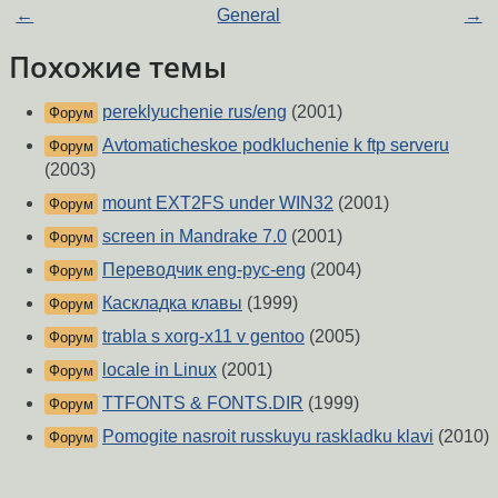
←
General
→
Похожие темы
pereklyuchenie rus/eng
(2001)
Форум
Avtomaticheskoe podkluchenie k ftp serveru
Форум
(2003)
mount EXT2FS under WIN32
(2001)
Форум
screen in Mandrake 7.0
(2001)
Форум
Переводчик eng-рус-eng
(2004)
Форум
Каскладка клавы
(1999)
Форум
trabla s xorg-x11 v gentoo
(2005)
Форум
locale in Linux
(2001)
Форум
TTFONTS & FONTS.DIR
(1999)
Форум
Pomogite nasroit russkuyu raskladku klavi
(2010)
Форум