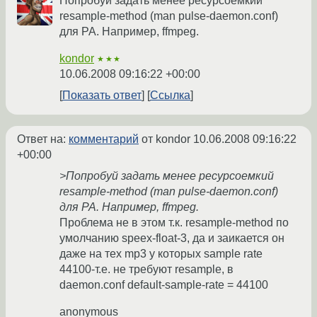
Попробуй задать менее ресурсоемкий
resample-method (man pulse-daemon.conf)
для PA. Например, ffmpeg.
kondor
★★★
10.06.2008 09:16:22 +00:00
Показать ответ
Ссылка
Ответ на:
комментарий
от kondor
10.06.2008 09:16:22
+00:00
>Попробуй задать менее ресурсоемкий
resample-method (man pulse-daemon.conf)
для PA. Например, ffmpeg.
Проблема не в этом т.к. resample-method по
умолчанию speex-float-3, да и заикается он
даже на тех mp3 у которых sample rate
44100-т.е. не требуют resample, в
daemon.conf default-sample-rate = 44100
anonymous