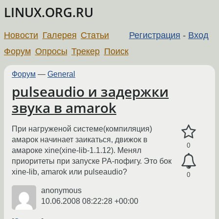
LINUX.ORG.RU
Новости
Галерея
Статьи
Регистрация
-
Вход
Форум
Опросы
Трекер
Поиск
Форум
—
General
pulseaudio и задержки
звука в amarok
При нагруженой системе(компиляция)
амарок начинает заикаться, движок в
0
амароке xine(xine-lib-1.1.12). Менял
приоритеты при запуске PA-пофигу. Это бок
xine-lib, amarok или pulseaudio?
0
anonymous
10.06.2008 08:22:28 +00:00