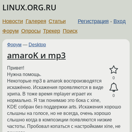
LINUX.ORG.RU
Новости
Галерея
Статьи
Регистрация
-
Вход
Форум
Опросы
Трекер
Поиск
Форум
—
Desktop
amaroK и mp3
Привет!
Нужна помощь.
0
Некоторые mp3 в amarok воспроизводятся
искажённо. Искажения проявляются в виде
хрипа. В тоже время mplayer играет их
0
нормально. Я так понимаю это бока с xine,
KDE собран без поддержки arts. Искажения хорошо
слышны на голосе, но не всегда, очень хорошо
слышно когда в композиции появляются низкие
частоты. Пробовал копаться с настройками xine, не