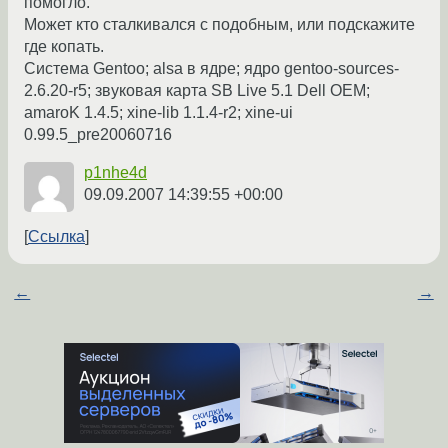
помогло.
Может кто сталкивался с подобным, или подскажите
где копать.
Система Gentoo; alsa в ядре; ядро gentoo-sources-
2.6.20-r5; звуковая карта SB Live 5.1 Dell OEM;
amaroK 1.4.5; xine-lib 1.1.4-r2; xine-ui
0.99.5_pre20060716
p1nhe4d
09.09.2007 14:39:55 +00:00
Ссылка
←
→