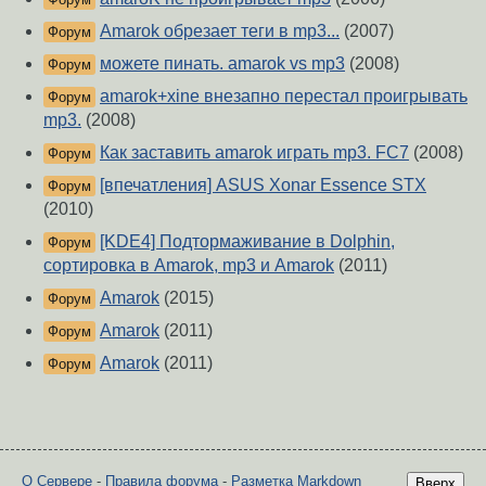
Amarok обрезает теги в mp3...
(2007)
Форум
можете пинать. amarok vs mp3
(2008)
Форум
amarok+xine внезапно перестал проигрывать
Форум
mp3.
(2008)
Как заставить amarok играть mp3. FC7
(2008)
Форум
[впечатления] ASUS Xonar Essence STX
Форум
(2010)
[KDE4] Подтормаживание в Dolphin,
Форум
сортировка в Amarok, mp3 и Amarok
(2011)
Amarok
(2015)
Форум
Amarok
(2011)
Форум
Amarok
(2011)
Форум
О Сервере
-
Правила форума
-
Разметка Markdown
Вверх