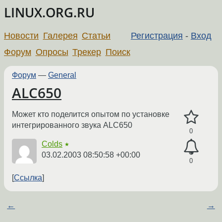
LINUX.ORG.RU
Новости
Галерея
Статьи
Регистрация
-
Вход
Форум
Опросы
Трекер
Поиск
Форум
—
General
ALC650
Может кто поделится опытом по установке
интегрированного звука ALC650
0
Colds
★
03.02.2003 08:50:58 +00:00
0
Ссылка
←
→