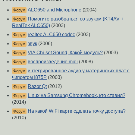
ALC650 and Microphone
(2004)
Форум
Помогите разобраться со звуком (KT4AV +
Форум
RealTek ALC650)
(2003)
realtec ALC650 codec
(2003)
Форум
звук
(2006)
Форум
VIA Chi-set Sound, Какой модуль?
(2003)
Форум
воспроизведение midi
(2008)
Форум
интегрированное аудио у материнских плат с
Форум
чипсетом I875P
(2003)
Razor Qt
(2012)
Форум
Linux на Samsung Chromebook, кто ставил?
Форум
(2014)
На какой WiFi карте сделать точку доступа?
Форум
(2010)