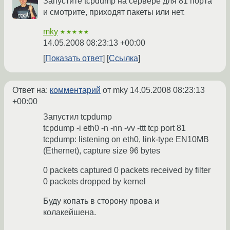
Запустите tcpdump на сервере для 81 порта
и смотрите, приходят пакеты или нет.
mky
★★★★★
14.05.2008 08:23:13 +00:00
Показать ответ
Ссылка
Ответ на:
комментарий
от mky
14.05.2008 08:23:13
+00:00
Запустил tcpdump
tcpdump -i eth0 -n -nn -vv -ttt tcp port 81
tcpdump: listening on eth0, link-type EN10MB
(Ethernet), capture size 96 bytes
0 packets captured 0 packets received by filter
0 packets dropped by kernel
Буду копать в сторону прова и
колакейшена.