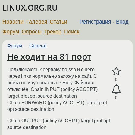
LINUX.ORG.RU
Новости
Галерея
Статьи
Регистрация
-
Вход
Форум
Опросы
Трекер
Поиск
Форум
—
General
Не ходит на 81 порт
Подключаюсь к серваку по ssh и с него
через links нормально захожу на сайт. С
0
инета по ипу попасть не могу. Файрвол
отключён. Chain INPUT (policy ACCEPT)
target prot opt source destination
0
Chain FORWARD (policy ACCEPT) target prot
opt source destination
Chain OUTPUT (policy ACCEPT) target prot opt
source destination