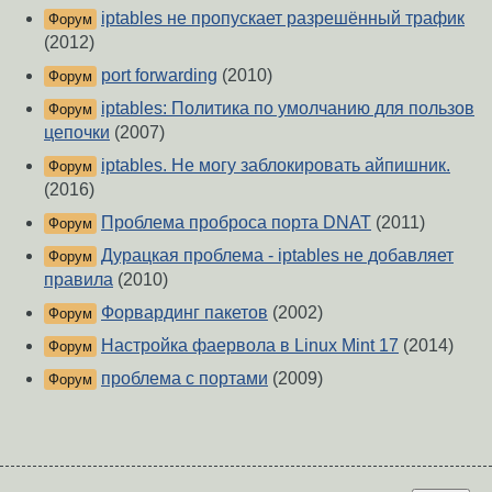
iptables не пропускает разрешённый трафик
Форум
(2012)
port forwarding
(2010)
Форум
iptables: Политика по умолчанию для пользов
Форум
цепочки
(2007)
iptables. Не могу заблокировать айпишник.
Форум
(2016)
Проблема проброса порта DNAT
(2011)
Форум
Дурацкая проблема - iptables не добавляет
Форум
правила
(2010)
Форвардинг пакетов
(2002)
Форум
Настройка фаервола в Linux Mint 17
(2014)
Форум
проблема с портами
(2009)
Форум