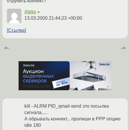
отрубить коннект?
Aleks
★
13.03.2000 21:44:23 +00:00
Ссылка
←
→
kill - ALRM PID_qmail-send это посылка
сигнала.....
А обрывать коннект... пропиши в РРР опцию
idle 180