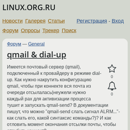
LINUX.ORG.RU
Новости
Галерея
Статьи
Регистрация
-
Вход
Форум
Опросы
Трекер
Поиск
Форум
—
General
qmail & dial-up
Имеется почтовый сервер (qmail),
подключенный к провайдеру в режиме dial-
0
up. Как нужно накрутить конфигурацию
qmail, чтобы при коннекте вся почта из
очереди отсылалась(неужели нужно
0
каждый рах для активизации процесса
тушит и запускать qmail-send? В документации
пишут, что можно "qmail-send слать сигнал ALRM..."-
как слать его, какой синтаксис команды?)? И как
отловить момент окончания отсылки почты, чтобы