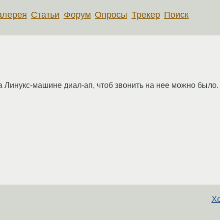
алерея
Статьи
Форум
Опросы
Трекер
Поиск
а Линукс-машине диал-ап, чтоб звонить на нее можно было
Хо