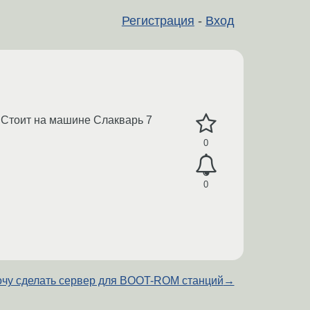
Регистрация
-
Вход
. Стоит на машине Слакварь 7
0
0
чу сделать сервер для BOOT-ROM станций
→