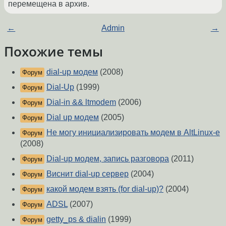
перемещена в архив.
←
Admin
→
Похожие темы
dial-up модем
(2008)
Форум
Dial-Up
(1999)
Форум
Dial-in && ltmodem
(2006)
Форум
Dial up модем
(2005)
Форум
Не могу инициализировать модем в AltLinux-e
Форум
(2008)
Dial-up модем, запись разговора
(2011)
Форум
Виснит dial-up сервер
(2004)
Форум
какой модем взять (for dial-up)?
(2004)
Форум
ADSL
(2007)
Форум
getty_ps & dialin
(1999)
Форум