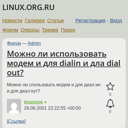
LINUX.ORG.RU
Новости
Галерея
Статьи
Регистрация
-
Вход
Форум
Опросы
Трекер
Поиск
Форум
—
Admin
Можно ли использовать
модем и для dialin и дла dial
out?
Можно ли спользовать модем и для диал ин
и для диал оут?
0
treassure
★
29.06.2001 22:22:55 +00:00
0
Ссылка