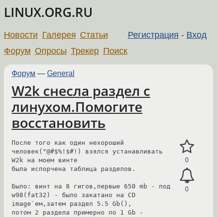
LINUX.ORG.RU
Новости
Галерея
Статьи
Регистрация
-
Вход
Форум
Опросы
Трекер
Поиск
Форум
—
General
W2k снесла раздел с
линухом.Помогите
восстановить
После того как один нехороший 
человек("@#$%!$#!) взялся устанавливать 
W2k на моем винте

0
была испорчена таблица разделов.

Было: винт на 8 гигов,первые 650 mb - под 
0
w98(fat32) - было закатано на CD 
image`eм,затем раздел 5.5 Gb(),

потом 2 раздела примерно по 1 Gb - 