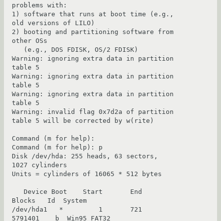
problems with:

1) software that runs at boot time (e.g., 
old versions of LILO)

2) booting and partitioning software from 
other OSs

   (e.g., DOS FDISK, OS/2 FDISK)

Warning: ignoring extra data in partition 
table 5

Warning: ignoring extra data in partition 
table 5

Warning: ignoring extra data in partition 
table 5

Warning: invalid flag 0x7d2a of partition 
table 5 will be corrected by w(rite)

Command (m for help): 

Command (m for help): p

Disk /dev/hda: 255 heads, 63 sectors, 
1027 cylinders

Units = cylinders of 16065 * 512 bytes

   Device Boot    Start       End    
Blocks   Id  System

/dev/hda1   *         1       721   
5791401    b  Win95 FAT32
