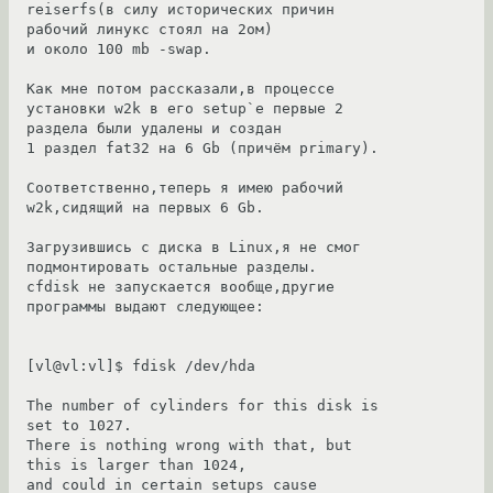
reiserfs(в силу исторических причин 
рабочий линукс стоял на 2ом)

и около 100 mb -swap.

Как мне потом рассказали,в процессе 
установки w2k в его setup`e первые 2 
раздела были удалены и создан

1 раздел fat32 на 6 Gb (причём primary).

Соответственно,теперь я имею рабочий 
w2k,сидящий на первых 6 Gb.

Загрузившись с диска в Linux,я не смог 
подмонтировать остальные разделы.

cfdisk не запускается вообще,другие 
программы выдают следующее:

[vl@vl:vl]$ fdisk /dev/hda

The number of cylinders for this disk is 
set to 1027.

There is nothing wrong with that, but 
this is larger than 1024,

and could in certain setups cause 