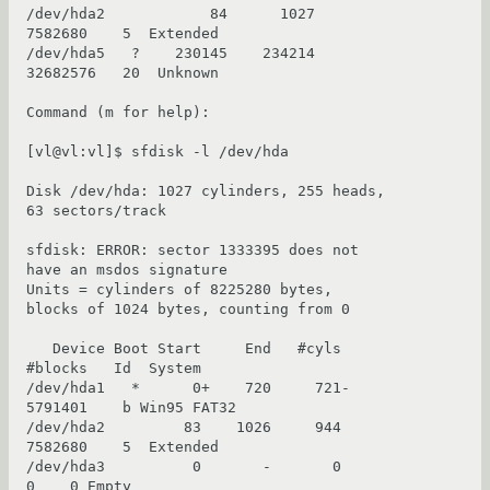
/dev/hda2            84      1027   
7582680    5  Extended

/dev/hda5   ?    230145    234214  
32682576   20  Unknown

Command (m for help):

[vl@vl:vl]$ sfdisk -l /dev/hda

Disk /dev/hda: 1027 cylinders, 255 heads, 
63 sectors/track

sfdisk: ERROR: sector 1333395 does not 
have an msdos signature

Units = cylinders of 8225280 bytes, 
blocks of 1024 bytes, counting from 0

   Device Boot Start     End   #cyls    
#blocks   Id  System

/dev/hda1   *      0+    720     721-   
5791401    b Win95 FAT32

/dev/hda2         83    1026     944    
7582680    5  Extended

/dev/hda3          0       -       0          
0    0 Empty
