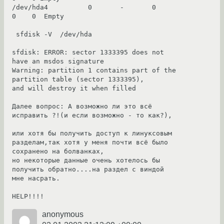
/dev/hda4          0       -       0          
0    0  Empty

 sfdisk -V  /dev/hda

sfdisk: ERROR: sector 1333395 does not 
have an msdos signature

Warning: partition 1 contains part of the 
partition table (sector 1333395),

and will destroy it when filled

Далее вопрос: А возможно ли это всё 
исправить ?!(и если возможно - то как?),

или хотя бы получить доступ к линуксовым 
разделам,так хотя у меня почти всё было 
сохранено на болванках,

но некоторые данные очень хотелось бы 
получить обратно....на раздел с виндой 
мне насрать.

anonymous