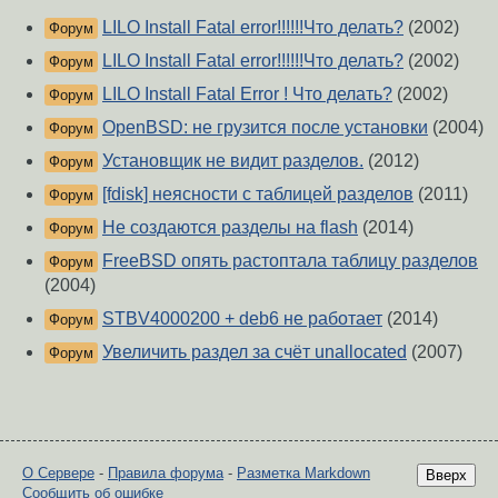
LILO Install Fatal error!!!!!!Что делать?
(2002)
Форум
LILO Install Fatal error!!!!!!Что делать?
(2002)
Форум
LILO Install Fatal Error ! Что делать?
(2002)
Форум
OpenBSD: не грузится после установки
(2004)
Форум
Установщик не видит разделов.
(2012)
Форум
[fdisk] неясности с таблицей разделов
(2011)
Форум
Не создаются разделы на flash
(2014)
Форум
FreeBSD опять растоптала таблицу разделов
Форум
(2004)
STBV4000200 + deb6 не работает
(2014)
Форум
Увеличить раздел за счёт unallocated
(2007)
Форум
О Сервере
-
Правила форума
-
Разметка Markdown
Вверх
Сообщить об ошибке