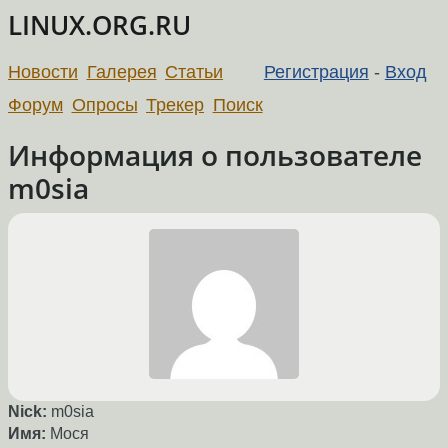
LINUX.ORG.RU
Новости
Галерея
Статьи
Регистрация
-
Вход
Форум
Опросы
Трекер
Поиск
Информация о пользователе
m0sia
Nick:
m0sia
Имя:
Мося