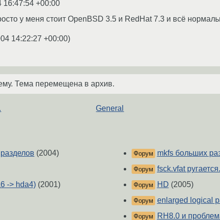
 16:47:54 +00:00
осто у меня стоит OpenBSD 3.5 и RedHat 7.3 и всё нормаль
004 14:22:27 +00:00
)
ему. Тема перемещена в архив.
.
General
 разделов
(2004)
mkfs больших ра
Форум
fsck.vfat ругается.
Форум
6 -> hda4)
(2001)
HD
(2005)
Форум
enlarged logical p
Форум
RH8.0 и проблем
Форум