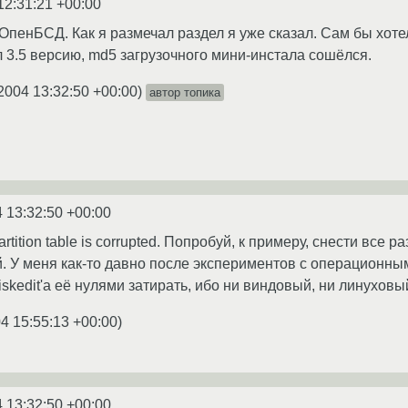
12:31:21 +00:00
ОпенБСД. Как я размечал раздел я уже сказал. Сам бы хотел
л 3.5 версию, md5 загрузочного мини-инстала сошёлся.
2004 13:32:50 +00:00
)
автор топика
 13:32:50 +00:00
artition table is corrupted. Попробуй, к примеру, снести все
 У меня как-то давно после экспериментов с операционным
skedit'а её нулями затирать, ибо ни виндовый, ни линуховый
4 15:55:13 +00:00
)
 13:32:50 +00:00