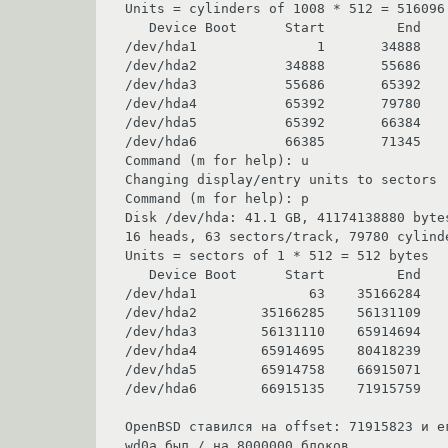
Units = cylinders of 1008 * 512 = 516096 
   Device Boot      Start         End      Blocks   Id  System

/dev/hda1               1       34888    
/dev/hda2           34888       55686    
/dev/hda3           55686       65392   
/dev/hda4           65392       79780    
/dev/hda5           65392       66384   
/dev/hda6           66385       71345    
Command (m for help): u

Changing display/entry units to sectors

Command (m for help): p

Disk /dev/hda: 41.1 GB, 41174138880 bytes
16 heads, 63 sectors/track, 79780 cylind
Units = sectors of 1 * 512 = 512 bytes

   Device Boot      Start         End      Blocks   Id  System

/dev/hda1              63    35166284    
/dev/hda2        35166285    56131109    
/dev/hda3        56131110    65914694   
/dev/hda4        65914695    80418239    
/dev/hda5        65914758    66915071   
/dev/hda6        66915135    71915759    
OpenBSD ставился на offset: 71915823 и ег
wd0a был / на 8000000 блоков
