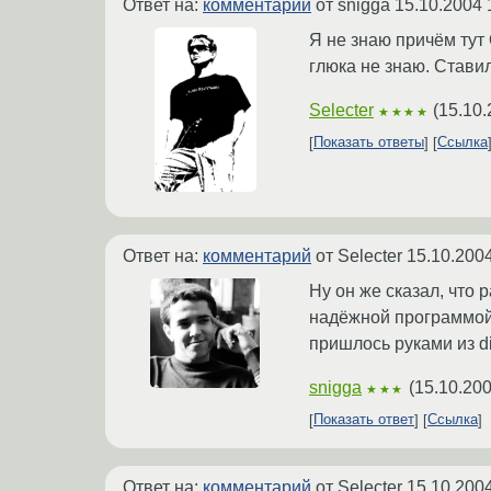
Ответ на:
комментарий
от snigga
15.10.2004 
Я не знаю причём тут 
глюка не знаю. Стави
Selecter
(
15.10.
★★★★
Показать ответы
Ссылка
Ответ на:
комментарий
от Selecter
15.10.2004
Ну он же сказал, что p
надёжной программой.
пришлось руками из di
snigga
(
15.10.200
★★★
Показать ответ
Ссылка
Ответ на:
комментарий
от Selecter
15.10.2004