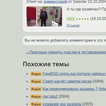
Ответ на:
комментарий
от Selecter
15.10.2004
А ты где размечал? Пр
UVV
(
16.10.2
★★★★★
Ссылка
Вы не можете добавлять комментарии в эту т
←
Приглашу принять участие в тестировании
Похожие темы
FreeBSD опять растоптала таблицу
Форум
Совет насчёт заметки диска
(2004)
Форум
Как перенумеровать разделы ? (hda
Форум
где hda2
(2004)
Форум
создание дос раздела
(2005)
Форум