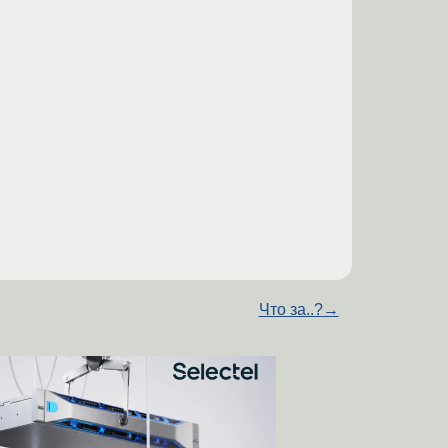
Что за..?
→