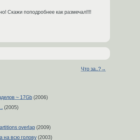
но! Скажи поподробнее как размечал!!!!
Что за..?
→
зделов ~ 17Gb
(2006)
..
(2005)
artitions overlap
(2009)
а на всю голову
(2003)