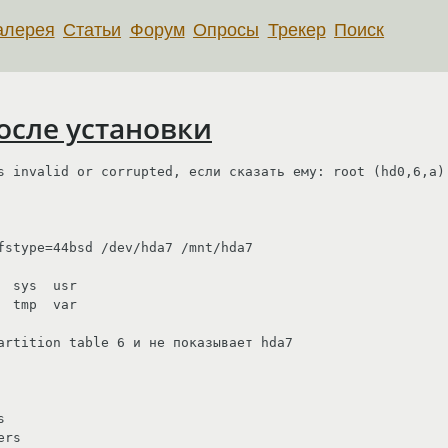
алерея
Статьи
Форум
Опросы
Трекер
Поиск
осле установки
s invalid or corrupted, если сказать ему: root (hd0,6,a)

fstype=44bsd /dev/hda7 /mnt/hda7

 sys  usr

 tmp  var

artition table 6 и не показывает hda7



rs
