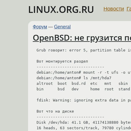
LINUX.ORG.RU
Новости
Г
Форум
—
General
OpenBSD: не грузится п
Grub говорит: error 5, partition table i
Вот монтируется раздел

-----------------------------

debian:/home/anton# mount -r -t ufs -o u
debian:/home/anton# ls /mnt/hda7

altroot  boot  bsd.rd  etc   mnt   sbin  
bin      bsd   dev     home  root  stand 
fdisk: Warning: ignoring extra data in p
Вот что на диске

-----------------------------

Disk /dev/hda: 41.1 GB, 41174138880 bytes
16 heads, 63 sectors/track, 79780 cylinde