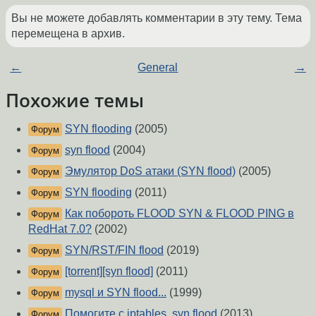
Вы не можете добавлять комментарии в эту тему. Тема
перемещена в архив.
←
General
→
Похожие темы
SYN flooding
(2005)
Форум
syn flood
(2004)
Форум
Эмулятор DoS атаки (SYN flood)
(2005)
Форум
SYN flooding
(2011)
Форум
Как побороть FLOOD SYN & FLOOD PING в
Форум
RedHat 7.0?
(2002)
SYN/RST/FIN flood
(2019)
Форум
[torrent][syn flood]
(2011)
Форум
mysql и SYN flood...
(1999)
Форум
Помогите с iptables, syn flood
(2013)
Форум