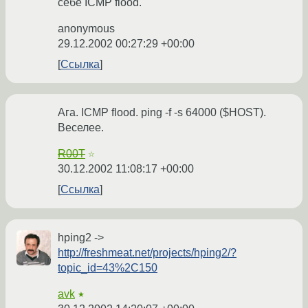
себе ICMP flood.
anonymous
29.12.2002 00:27:29 +00:00
Ссылка
Ага. ICMP flood. ping -f -s 64000 ($HOST).
Веселее.
R00T
☆
30.12.2002 11:08:17 +00:00
Ссылка
hping2 ->
http://freshmeat.net/projects/hping2/?
topic_id=43%2C150
avk
★