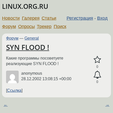
LINUX.ORG.RU
Новости
Галерея
Статьи
Регистрация
-
Вход
Форум
Опросы
Трекер
Поиск
Форум
—
General
SYN FLOOD !
Какие программы посоветуете
реализующие SYN FLOOD !
0
anonymous
28.12.2002 13:08:15 +00:00
0
Ссылка
←
→