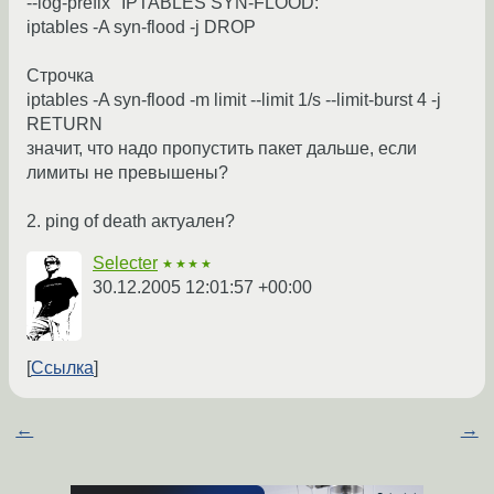
--log-prefix "IPTABLES SYN-FLOOD:"
iptables -A syn-flood -j DROP
Строчка
iptables -A syn-flood -m limit --limit 1/s --limit-burst 4 -j
RETURN
значит, что надо пропустить пакет дальше, если
лимиты не превышены?
2. ping of death актуален?
Selecter
★★★★
30.12.2005 12:01:57 +00:00
Ссылка
←
→