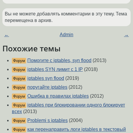
Вы не можете добавлять комментарии в эту тему. Тема
перемещена в архив.
←
Admin
→
Похожие темы
Помогите с iptables, syn flood
(2013)
Форум
iptables SYN лимит с 1 IP
(2018)
Форум
iptables syn flood
(2019)
Форум
поругайте iptables
(2012)
Форум
Ошибка в правилах iptables
(2012)
Форум
iptables при блокировании одного блокирует
Форум
всех
(2013)
Problemi s iptables
(2004)
Форум
как перенаправить логи iptables в текстовый
Форум