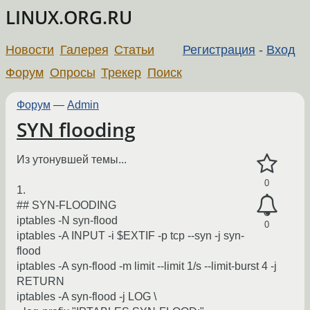
LINUX.ORG.RU
Новости
Галерея
Статьи
Регистрация
-
Вход
Форум
Опросы
Трекер
Поиск
Форум
—
Admin
SYN flooding
Из утонувшей темы...
0
1.
## SYN-FLOODING
iptables -N syn-flood
0
iptables -A INPUT -i $EXTIF -p tcp --syn -j syn-
flood
iptables -A syn-flood -m limit --limit 1/s --limit-burst 4 -j
RETURN
iptables -A syn-flood -j LOG \