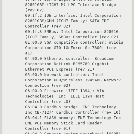
82801GBM (ICH7-M) LPC Interface Bridge 
(rev 02)

00:1f.2 IDE interface: Intel Corporation 
82801GBM/GHM (ICH7 Family) SATA IDE 
Controller (rev 02)

00:1f.3 SMBus: Intel Corporation 82801G 
(ICH7 Family) SMBus Controller (rev 02)

01:00.0 VGA compatible controller: nVidia 
Corporation G70 [GeForce Go 7600] (rev 
a1)

04:00.0 Ethernet controller: Broadcom 
Corporation NetLink BCM5789 Gigabit 
Ethernet PCI Express (rev 21)

05:00.0 Network controller: Intel 
Corporation PRO/Wireless 3945ABG Network 
Connection (rev 02)

06:00.0 FireWire (IEEE 1394): VIA 
Technologies, Inc. IEEE 1394 Host 
Controller (rev c0)

06:04.0 CardBus bridge: ENE Technology 
Inc CB-712/4 Cardbus Controller (rev 10)

06:04.1 FLASH memory: ENE Technology Inc 
ENE PCI Memory Stick Card Reader 
Controller (rev 01)

06:04.2 Generic system peripheral [0805]: 