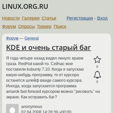
LINUX.ORG.RU
Новости
Галерея
Статьи
Регистрация
-
Вход
Форум
Опросы
Трекер
Поиск
Форум
—
General
KDE и очень старый баг
Я года четыре назад видел линупс краем
граза. RedHat какой-то. Сейчас мне
0
поставили kubunty 7.10. Когда я запускаю
какую-нибудь программу, то от курсора
останется шлейф ввиде самого курсора.
0
Иногда, когда запускается программа
amarok fast forward курсором можно "рисовать" на
экране. Как исправить баг?
anonymous
02.04.2008 14:28:39 +00:00