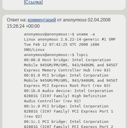
Ссылка
Ответ на:
комментарий
от anonymous
02.04.2008
15:26:24 +00:00
anonymous@anonymous:~$ uname -a

Linux anonymous 2.6.22-14-generic #1 SMP 
Tue Feb 12 07:42:25 UTC 2008 i686 
GNU/Linux

anonymous@anonymous:~$ lspci

00:00.0 Host bridge: Intel Corporation 
Mobile 945GM/PM/GMS, 943/940GML and 945GT 
Express Memory Controller Hub (rev 03)

00:01.0 PCI bridge: Intel Corporation 
Mobile 945GM/PM/GMS, 943/940GML and 945GT 
Express PCI Express Root Port (rev 03)

00:1b.0 Audio device: Intel Corporation 
82801G (ICH7 Family) High Definition 
Audio Controller (rev 02)

00:1c.0 PCI bridge: Intel Corporation 
82801G (ICH7 Family) PCI Express Port 1 
(rev 02)

00:1c.1 PCI bridge: Intel Corporation 
82801G (ICH7 Family) PCI Express Port 2 