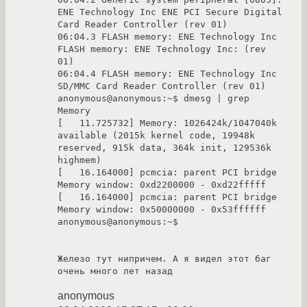
ENE Technology Inc ENE PCI Secure Digital 
Card Reader Controller (rev 01)

06:04.3 FLASH memory: ENE Technology Inc 
FLASH memory: ENE Technology Inc: (rev 
01)

06:04.4 FLASH memory: ENE Technology Inc 
SD/MMC Card Reader Controller (rev 01)

anonymous@anonymous:~$ dmesg | grep 
Memory

[   11.725732] Memory: 1026424k/1047040k 
available (2015k kernel code, 19948k 
reserved, 915k data, 364k init, 129536k 
highmem)

[   16.164000] pcmcia: parent PCI bridge 
Memory window: 0xd2200000 - 0xd22fffff

[   16.164000] pcmcia: parent PCI bridge 
Memory window: 0x50000000 - 0x53ffffff

anonymous@anonymous:~$

Железо тут нипричем. А я видел этот баг 
очень много лет назад
anonymous