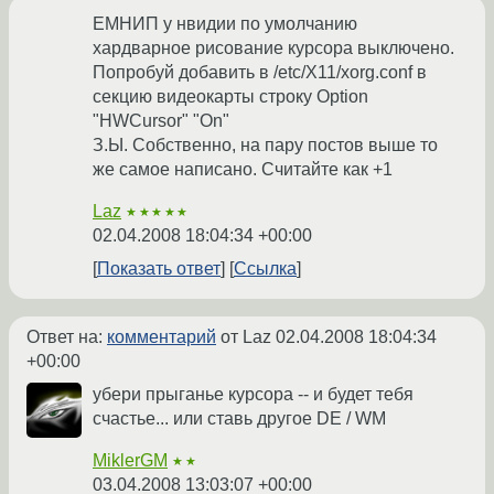
ЕМНИП у нвидии по умолчанию
хардварное рисование курсора выключено.
Попробуй добавить в /etc/X11/xorg.conf в
секцию видеокарты строку Option
"HWCursor" "On"
З.Ы. Собственно, на пару постов выше то
же самое написано. Считайте как +1
Laz
★★★★★
02.04.2008 18:04:34 +00:00
Показать ответ
Ссылка
Ответ на:
комментарий
от Laz
02.04.2008 18:04:34
+00:00
убери прыганье курсора -- и будет тебя
счастье... или ставь другое DE / WM
MiklerGM
★★
03.04.2008 13:03:07 +00:00