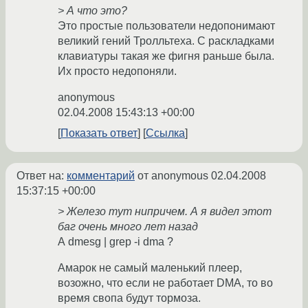
> А что это?
Это простые пользователи недопонимают
великий гений Тролльтеха. С раскладками
клавиатуры такая же фигня раньше была.
Их просто недопоняли.
anonymous
02.04.2008 15:43:13 +00:00
Показать ответ
Ссылка
Ответ на:
комментарий
от anonymous
02.04.2008
15:37:15 +00:00
> Железо тут нипричем. А я видел этот
баг очень много лет назад
А dmesg | grep -i dma ?
Амарок не самый маленький плеер,
возожно, что если не работает DMA, то во
время свопа будут тормоза.