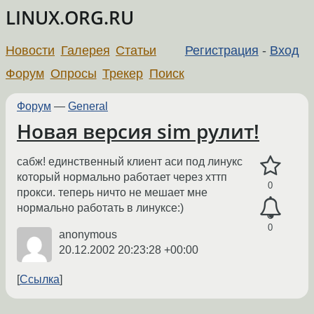
LINUX.ORG.RU
Новости
Галерея
Статьи
Регистрация
-
Вход
Форум
Опросы
Трекер
Поиск
Форум
—
General
Новая версия sim рулит!
сабж! единственный клиент аси под линукс
который нормально работает через хттп
0
прокси. теперь ничто не мешает мне
нормально работать в линуксе:)
0
anonymous
20.12.2002 20:23:28 +00:00
Ссылка