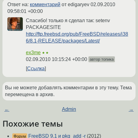
Ответ на:
комментарий
от edigaryev
02.09.2010
09:58:01 +00:00
Спасибо! только я сделал так: setenv
PACKAGESITE
http://ftp.freebsd.org/pub/FreeBSD/releases/i38
6/8.1-RELEASE/packages/Latest/
ex3me
★★
02.09.2010 10:15:24 +00:00
автор топика
Ссылка
Вы не можете добавлять комментарии в эту тему. Тема
перемещена в архив.
←
Admin
→
Похожие темы
FreeBSD 9.1 и pkg_add -r
(2012)
Форум