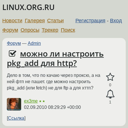
LINUX.ORG.RU
Новости
Галерея
Статьи
Регистрация
-
Вход
Форум
Опросы
Трекер
Поиск
Форум
—
Admin
можно ли настроить
pkg_add для http?
Дело в том, что по качаю через проксю, а на
ней фтп не пашет. где можно настроить
0
pkg_add (или fetch) не для ftp а для хттп?
ex3me
★★
1
02.09.2010 08:29:29 +00:00
Ссылка