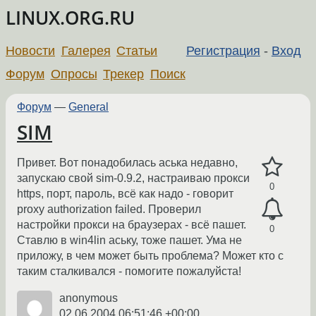
LINUX.ORG.RU
Новости
Галерея
Статьи
Регистрация
-
Вход
Форум
Опросы
Трекер
Поиск
Форум
—
General
SIM
Привет. Вот понадобилась аська недавно,
запускаю свой sim-0.9.2, настраиваю прокси
0
https, порт, пароль, всё как надо - говорит
proxy authorization failed. Проверил
настройки прокси на браузерах - всё пашет.
0
Ставлю в win4lin аську, тоже пашет. Ума не
приложу, в чем может быть проблема? Может кто с
таким сталкивался - помогите пожалуйста!
anonymous
02.06.2004 06:51:46 +00:00