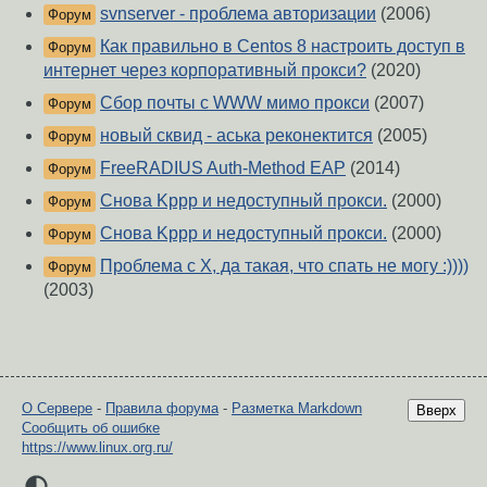
svnserver - проблема авторизации
(2006)
Форум
Как правильно в Centos 8 настроить доступ в
Форум
интернет через корпоративный прокси?
(2020)
Сбор почты с WWW мимо прокси
(2007)
Форум
новый сквид - аська реконектится
(2005)
Форум
FreeRADIUS Auth-Method EAP
(2014)
Форум
Снова Kppp и недоступный прокси.
(2000)
Форум
Снова Kppp и недоступный прокси.
(2000)
Форум
Проблема с Х, да такая, что спать не могу :))))
Форум
(2003)
О Сервере
-
Правила форума
-
Разметка Markdown
Вверх
Сообщить об ошибке
https://www.linux.org.ru/