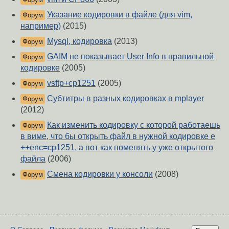
Указание кодировки в файле (для vim,
Форум
например)
(2015)
Mysql, кодировка
(2013)
Форум
GAIM не показывает User Info в правильной
Форум
кодировке
(2005)
vsftp+cp1251
(2005)
Форум
Субтитры в разных кодировках в mplayer
Форум
(2012)
Как изменить кодировку с которой работаешь
Форум
в виме, что бы открыть файл в нужной кодировке e
++enc=cp1251, а вот как поменять у уже открытого
файла
(2006)
Смена кодировки у консоли
(2008)
Форум