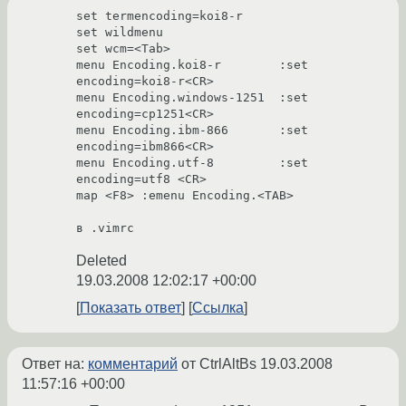
set termencoding=koi8-r

set wildmenu

set wcm=<Tab>

menu Encoding.koi8-r        :set 
encoding=koi8-r<CR>

menu Encoding.windows-1251  :set 
encoding=cp1251<CR>

menu Encoding.ibm-866       :set 
encoding=ibm866<CR>

menu Encoding.utf-8         :set 
encoding=utf8 <CR>

map <F8> :emenu Encoding.<TAB>

в .vimrc
Deleted
19.03.2008 12:02:17 +00:00
Показать ответ
Ссылка
Ответ на:
комментарий
от CtrlAltBs
19.03.2008
11:57:16 +00:00