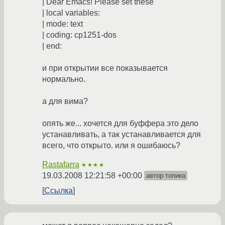
| Dear Emacs! Please set these
| local variables:
| mode: text
| coding: cp1251-dos
| end:
и при открытии все показывается
нормально.
а для вима?
опять же... хочется для буффера это дело
устанавливать, а так устанавливается для
всего, что открыто. или я ошибаюсь?
Rastafarra
★★★★
19.03.2008 12:21:58 +00:00
автор топика
Ссылка