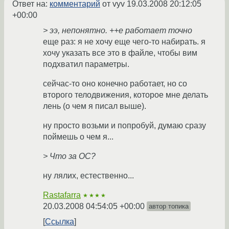
Ответ на:
комментарий
от vyv
19.03.2008 20:12:05
+00:00
> ээ, непонятно. ++e работает точно
еще раз: я не хочу еще чего-то набирать. я
хочу указать все это в файле, чтобы вим
подхватил параметры.
сейчас-то оно конечно работает, но со
второго телодвижения, которое мне делать
лень (о чем я писал выше).
ну просто возьми и попробуй, думаю сразу
поймешь о чем я...
> Что за ОС?
ну лялих, естественно...
Rastafarra
★★★★
20.03.2008 04:54:05 +00:00
автор топика
Ссылка