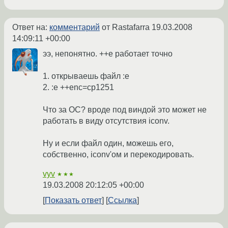
Ответ на:
комментарий
от Rastafarra
19.03.2008
14:09:11 +00:00
ээ, непонятно. ++e работает точно
1. открываешь файл :e
2. :e ++enc=cp1251
Что за ОС? вроде под виндой это может не
работать в виду отсутствия iconv.
Ну и если файл один, можешь его,
собственно, iconv'ом и перекодировать.
vyv
★★★
19.03.2008 20:12:05 +00:00
Показать ответ
Ссылка