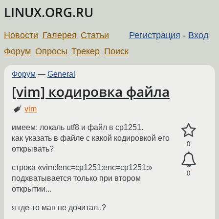
LINUX.ORG.RU
Новости
Галерея
Статьи
Регистрация
-
Вход
Форум
Опросы
Трекер
Поиск
Форум
—
General
[vim] кодировка файла
vim
имеем: локаль utf8 и файл в cp1251.
как указать в файле с какой кодировкой его
0
открывать?
строка «vim:fenc=cp1251:enc=cp1251:»
0
подхватывается только при втором
открытии...
я где-то ман не дочитал..?