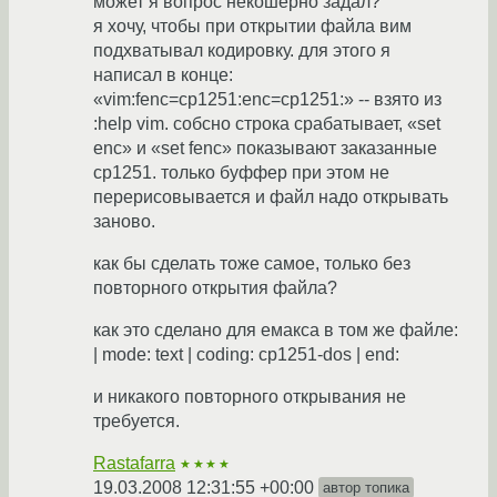
может я вопрос некошерно задал?
я хочу, чтобы при открытии файла вим
подхватывал кодировку. для этого я
написал в конце:
«vim:fenc=cp1251:enc=cp1251:» -- взято из
:help vim. собсно строка срабатывает, «set
enc» и «set fenc» показывают заказанные
cp1251. только буффер при этом не
перерисовывается и файл надо открывать
заново.
как бы сделать тоже самое, только без
повторного открытия файла?
как это сделано для емакса в том же файле:
| mode: text | coding: cp1251-dos | end:
и никакого повторного открывания не
требуется.
Rastafarra
★★★★
19.03.2008 12:31:55 +00:00
автор топика