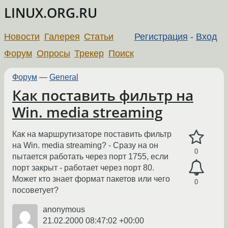
LINUX.ORG.RU
Новости
Галерея
Статьи
Регистрация
-
Вход
Форум
Опросы
Трекер
Поиск
Форум
—
General
Как поставить фильтр на
Win. media streaming
Как на маршрутизаторе поставить фильтр
на Win. media streaming? - Cразу на он
0
пытается работать через порт 1755, если
порт закрыт - работает через порт 80.
Может кто знает формат пакетов или чего
0
посоветует?
anonymous
21.02.2000 08:47:02 +00:00