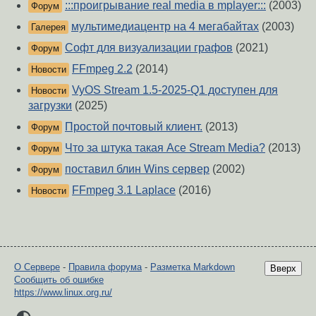
:::проигрывание real media в mplayer:::
(2003)
Форум
мультимедиацентр на 4 мегабайтах
(2003)
Галерея
Софт для визуализации графов
(2021)
Форум
FFmpeg 2.2
(2014)
Новости
VyOS Stream 1.5-2025-Q1 доступен для
Новости
загрузки
(2025)
Простой почтовый клиент.
(2013)
Форум
Что за штука такая Ace Stream Media?
(2013)
Форум
поставил блин Wins сервер
(2002)
Форум
FFmpeg 3.1 Laplace
(2016)
Новости
О Сервере
-
Правила форума
-
Разметка Markdown
Вверх
Сообщить об ошибке
https://www.linux.org.ru/